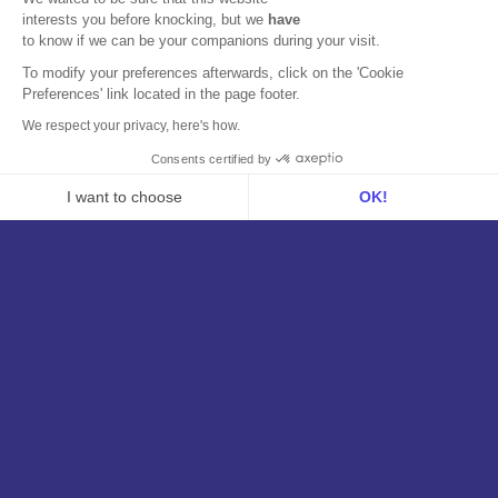
interests you before knocking, but we
have
+41 43 508 45 65
to know if we can be your companions during your visit.
+43 720 881228
To modify your preferences afterwards, click on the 'Cookie
Preferences' link located in the page footer.
+44 7403 664476
We respect your privacy, here's how.
+48 732 143 138
Consents certified by
+55 (11) 91379-1698
I want to choose
OK!
+1 (778) 653-6233
Axeptio consent
Consent Management Platform: Personalize Your Options
Our platform empowers you to tailor and manage your privacy se
+1 (470) 802-4333
Integrazioni
Tutte