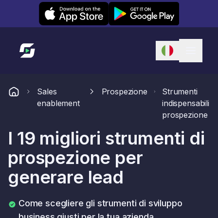
Leexi on iOS
Leexi on Android
Link alla homepage
Sales
Prospezione
Strumenti
enablement
indispensabili
prospezione
I 19 migliori strumenti di
prospezione per
generare lead
Come scegliere gli strumenti di sviluppo
business giusti per la tua azienda