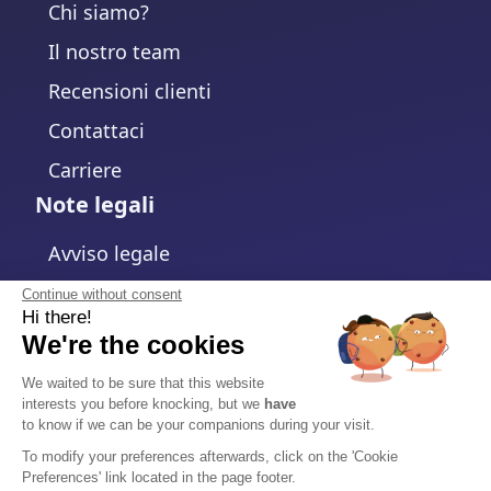
Chi siamo?
Il nostro team
Recensioni clienti
Contattaci
Carriere
Note legali
Avviso legale
Informativa sulla Privacy
Continue without consent
Hi there!
Politica sui cookie
We're the cookies
Modifica impostazioni cookie
We waited to be sure that this website
interests you before knocking, but we
have
Termini e Condizioni
to know if we can be your companions during your visit.
Accordo sul Trattamento dei Dati
To modify your preferences afterwards, click on the 'Cookie
Preferences' link located in the page footer.
Sicurezza