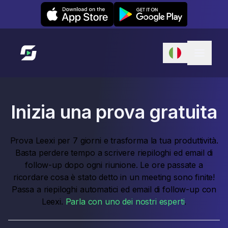
Leexi on iOS
Leexi on Android
Link alla homepage
Inizia una prova gratuita
Prova Leexi per 7 giorni e trasforma la tua produttività.
Basta perdere tempo a scrivere riepiloghi ed email di
follow-up dopo ogni riunione. Le ore passate a
ricordare cosa è stato detto in un meeting sono finite!
Passa a riepiloghi automatici ed email di follow-up con
Leexi.
Parla con uno dei nostri esperti
.