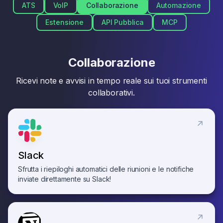
ATS
VoIP
Collaborazione
Automazione
Estensione
API Pubblica
MCP
Collaborazione
Ricevi note e avvisi in tempo reale sui tuoi strumenti
collaborativi.
Slack
Sfrutta i riepiloghi automatici delle riunioni e le notifiche
inviate direttamente su Slack!