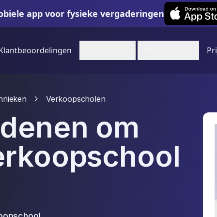
Leexi on iOS
biele app voor fysieke vergaderingen
Klantbeoordelingen
Over Ons
Integraties
Pr
hnieken
Verkoopscholen
edenen om
erkoopschool
koopschool