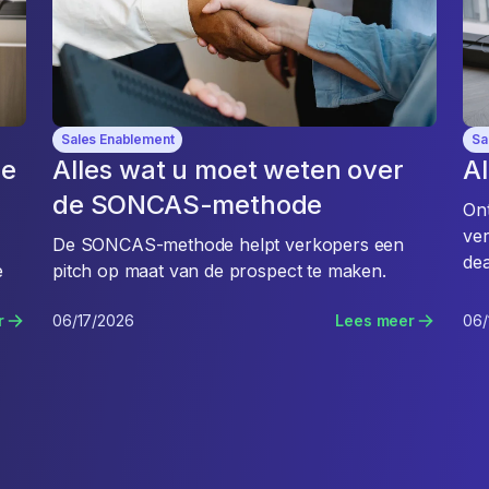
Sales Enablement
Sa
de
Alles wat u moet weten over
Al
de SONCAS-methode
On
ver
De SONCAS-methode helpt verkopers een
dea
e
pitch op maat van de prospect te maken.
r
06/17/2026
Lees meer
06/