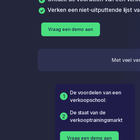
Verken een niet-uitputtende lijst 
Vraag een demo aan
Met veel ver
De voordelen van een
1
verkoopschool:
De staat van de
2
verkooptrainingsmarkt
Vraag een demo aan