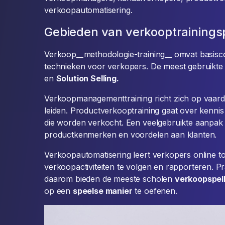
verkoopautomatisering.
Gebieden van verkooptraining
Verkoop__methodologie-training__ omvat basis
technieken voor verkopers. De meest gebruikte
en
Solution Selling.
Verkoopmanagementtraining richt zich op vaar
leiden. Productverkooptraining gaat over kenni
die worden verkocht. Een veelgebruikte aanpak
productkenmerken en voordelen aan klanten.
Verkoopautomatisering leert verkopers online t
verkoopactiviteiten te volgen en rapporteren. Pra
daarom bieden de meeste scholen
verkoopspel
op een
speelse manier
te oefenen.