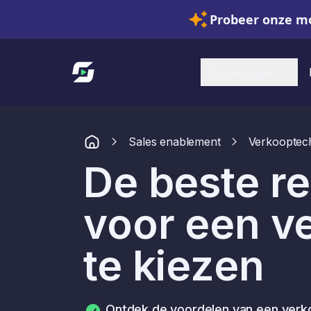
Probeer onze mo
Link naar startpagina
Oplossingen
Sales enablement
Verkooptec
De beste r
voor een v
te kiezen
Ontdek de voordelen van een ver