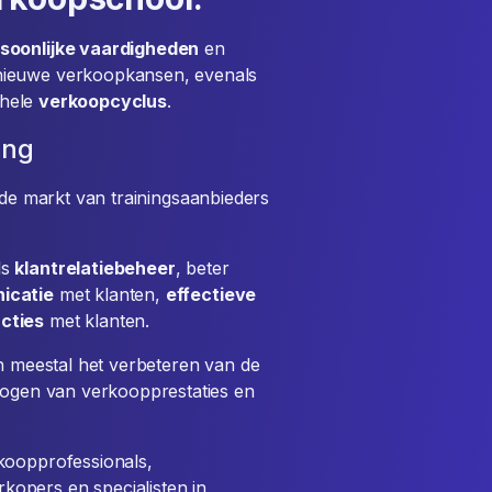
rsoonlijke vaardigheden
en
nieuwe verkoopkansen, evenals
ehele
verkoopcyclus
.
ing
de markt van trainingsaanbieders
ls
klantrelatiebeheer
, beter
icatie
met klanten,
effectieve
acties
met klanten.
jn meestal het verbeteren van de
rhogen van verkoopprestaties en
koopprofessionals,
opers en specialisten in