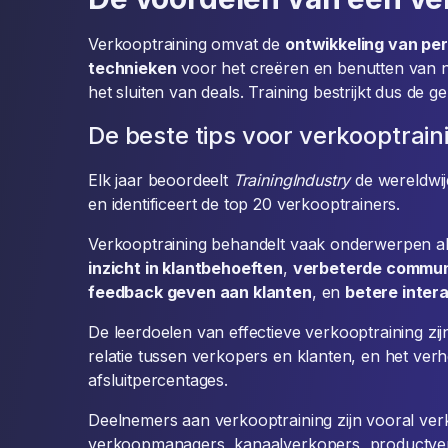
Verkooptraining omvat de
ontwikkeling van pe
technieken
voor het creëren en benutten van 
het sluiten van deals. Training bestrijkt dus de g
De beste tips voor verkooptrain
Elk jaar beoordeelt
TrainingIndustry
de wereldwij
en identificeert de top 20 verkooptrainers.
Verkooptraining behandelt vaak onderwerpen a
inzicht in klantbehoeften
,
verbeterde commun
feedback geven aan klanten
, en
betere inter
De leerdoelen van effectieve verkooptraining zi
relatie tussen verkopers en klanten, en het ve
afsluitpercentages.
Deelnemers aan verkooptraining zijn vooral ver
verkoopmanagers, kanaalverkopers, productverk