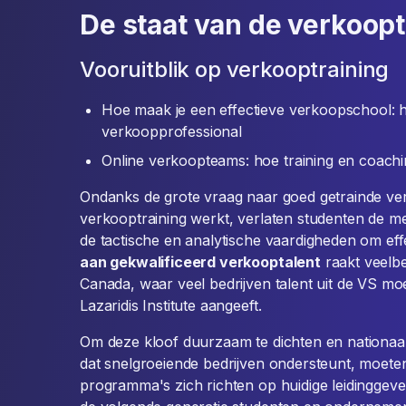
De staat van de verkoop
Vooruitblik op verkooptraining
Hoe maak je een effectieve verkoopschool: h
verkoopprofessional
Online verkoopteams: hoe training en coach
Ondanks de grote vraag naar goed getrainde ver
verkooptraining werkt, verlaten studenten de m
de tactische en analytische vaardigheden om eff
aan gekwalificeerd verkooptalent
raakt veelbe
Canada, waar veel bedrijven talent uit de VS mo
Lazaridis Institute aangeeft.
Om deze kloof duurzaam te dichten en nationaal
dat snelgroeiende bedrijven ondersteunt, moet
programma's zich richten op huidige leidingge