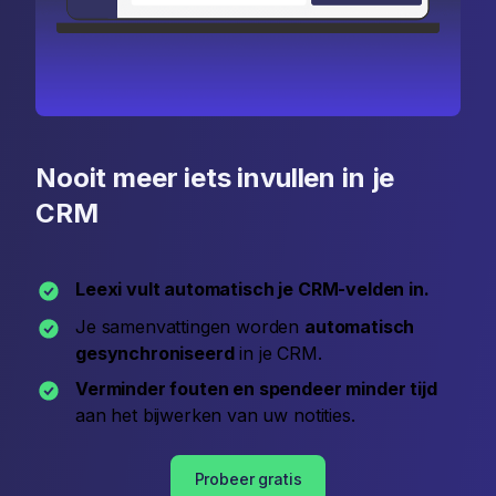
Nooit meer iets invullen in je
CRM
Leexi vult automatisch je CRM-velden in.
Je samenvattingen worden
automatisch
gesynchroniseerd
in je CRM.
Verminder fouten en spendeer minder tijd
aan het bijwerken van uw notities.
Probeer gratis