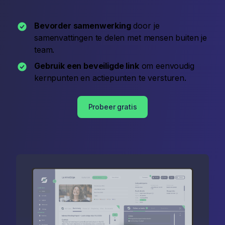
Bevorder samenwerking
door je
samenvattingen te delen met mensen buiten je
team.
Gebruik een beveiligde link
om eenvoudig
kernpunten en actiepunten te versturen.
Probeer gratis