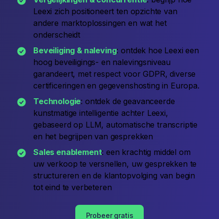
Leexi zich positioneert ten opzichte van
andere marktoplossingen en wat het
onderscheidt
Beveiliging & naleving
: ontdek hoe Leexi een
hoog beveiligings- en nalevingsniveau
garandeert, met respect voor GDPR, diverse
certificeringen en gegevenshosting in Europa.
Technologie
: ontdek de geavanceerde
kunstmatige intelligentie achter Leexi,
gebaseerd op LLM, automatische transcriptie
en het begrijpen van gesprekken
Sales enablement
: een krachtig middel om
uw verkoop te versnellen, uw gesprekken te
structureren en de klantopvolging van begin
tot eind te verbeteren
Probeer gratis