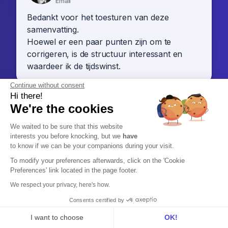
Email
Bedankt voor het toesturen van deze
samenvatting.
Hoewel er een paar punten zijn om te
corrigeren, is de structuur interessant en
waardeer ik de tijdswinst.
Continue without consent
Hi there!
Laurent H.J. De Smet
We're the cookies
Trainer & Coach - @DrSales
Linkedin
We waited to be sure that this website
Goed gedaan! Leexi heeft mijn professionele
interests you before knocking, but we
have
to know if we can be your companions during your visit.
leven duidelijk veranderd en vergemakkelijkt!
To modify your preferences afterwards, click on the 'Cookie
Preferences' link located in the page footer.
Paul-Jacques Moreau
We respect your privacy, here's how.
Founder - @Secret Leads France
Consents certified by
Linkedin
I want to choose
OK!
Als dagelijkse gebruiker van Leexi raad ik het