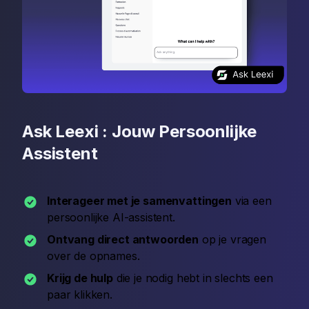
Ask Leexi : Jouw Persoonlijke
Assistent
Interageer met je samenvattingen
via een
persoonlijke AI-assistent.
Ontvang direct antwoorden
op je vragen
over de opnames.
Krijg de hulp
die je nodig hebt in slechts een
paar klikken.