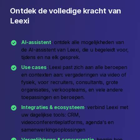
Ontdek de volledige kracht van
Leexi
AI-assistent
: ontdek alle mogelijkheden van
de AI-assistent van Leexi, die u begeleidt voor,
tijdens en na elk gesprek.
Use cases
: Leexi past zich aan alle beroepen
en contexten aan: vergaderingen via video of
fysiek, voor recruiters, consultants, grote
organisaties, verkoopteams, en vele andere
toepassingen en beroepen.
Integraties & ecosysteem
: verbind Leexi met
uw dagelijkse tools: CRM,
videoconferentieplatforms, agenda's en
samenwerkingsoplossingen
Vergelijkingen & concurrentie
: begrijp hoe