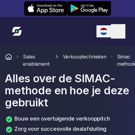
Leexi on iOS
Leexi on Android
Link naar startpagina
Sales
Verkooptechnieken
Simac
enablement
method
Alles over de SIMAC-
methode en hoe je deze
gebruikt
Bouw een overtuigende verkooppitch
Zorg voor succesvolle dealafsluiting