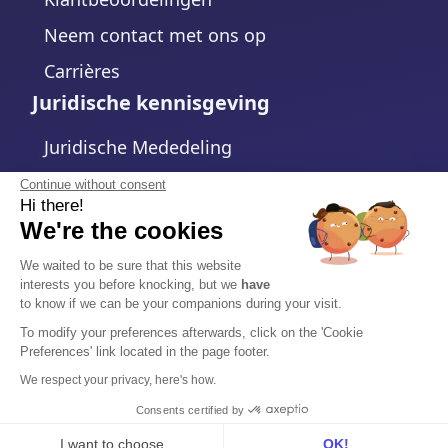
Neem contact met ons op
Carrières
Juridische kennisgeving
Juridische Mededeling
Privacybeleid
Continue without consent
Hi there!
Cookiebeleid
We're the cookies
Cookie-instellingen wijzigen
We waited to be sure that this website
interests you before knocking, but we
have
Algemene voorwaarden
to know if we can be your companions during your visit.
Gegevensverwerkingsovereenkomst
To modify your preferences afterwards, click on the 'Cookie
Preferences' link located in the page footer.
Veiligheid
We respect your privacy, here's how.
Trust Center
Consents certified by
I want to choose
OK!