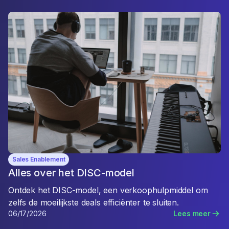
Sales Enablement
Alles over het DISC-model
Ontdek het DISC-model, een verkoophulpmiddel om
zelfs de moeilijkste deals efficiënter te sluiten.
06/17/2026
Lees meer