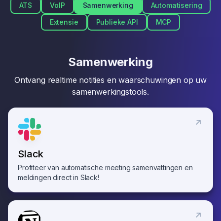
ATS
VoIP
Samenwerking
Automatisering
Extensie
Publieke API
MCP
Samenwerking
Ontvang realtime notities en waarschuwingen op uw
samenwerkingstools.
Slack
Profiteer van automatische meeting samenvattingen en
meldingen direct in Slack!