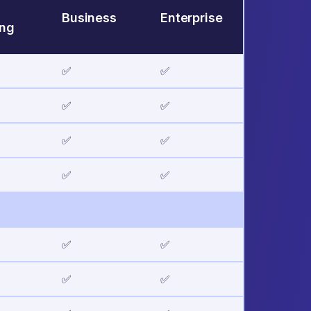
Business
Enterprise
ing
✅
✅
✅
✅
✅
✅
✅
✅
✅
✅
✅
✅