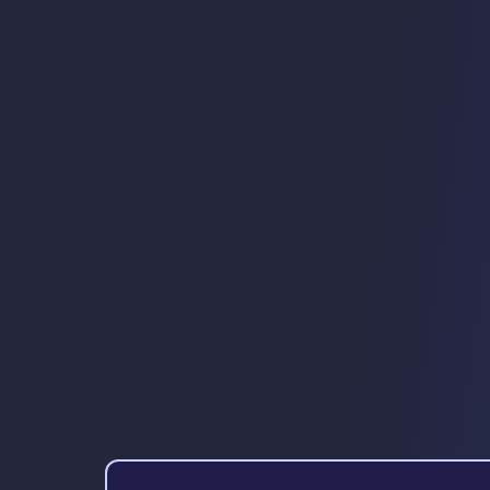
Koppel je agenda in drie klikken en erva
van Leexi!