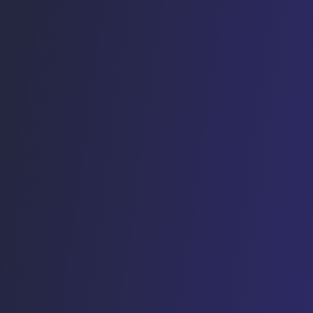
voldoet aan GDPR en
60% tijdsbe