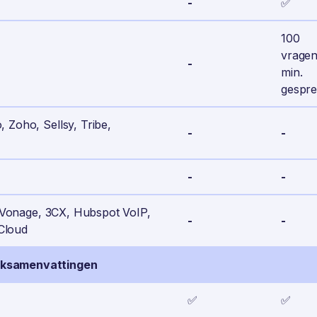
-
✅
100
vragen
-
min.
gespr
 Zoho, Sellsy, Tribe,
-
-
-
-
k, Vonage, 3CX, Hubspot VoIP,
-
-
Cloud
eksamenvattingen
✅
✅