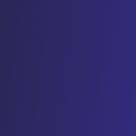
uatierasters (Scorecards)
-naleving & ISO 27001-
ficering