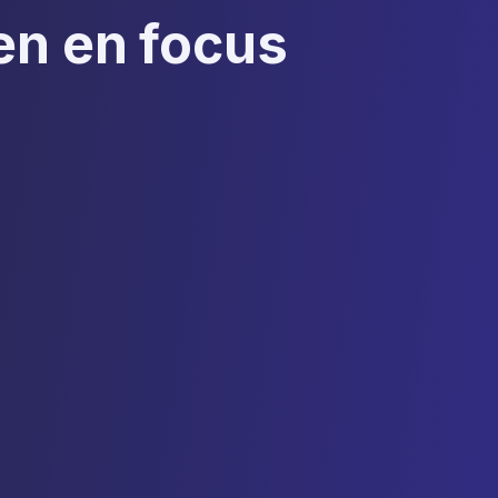
ken en focus
ng aan de beveiliging
evens
 veiligheid met geavanceerde
chten, gegevensopslag en -
nkrijk, end-to-end encryptie, en