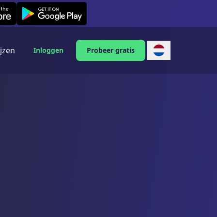
Leexi on Android
ijzen
Inloggen
Probeer gratis