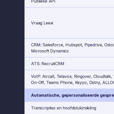
Publieke API
Vraag Leexi
CRM: Salesforce, Hubspot, Pipedrive, Odoo,
Microsoft Dynamics
ATS: RecruitCRM
VoIP: Aircall, Telavox, Ringover, Cloudtal
On-Off, Teams Phone, Keyyo, Dstny, ALLO
Automatische, gepersonaliseerde gespr
Transcripties en hoofdstukindeling