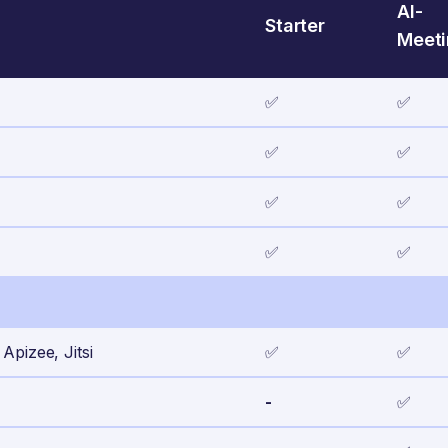
AI-
Starter
Meet
✅
✅
✅
✅
✅
✅
✅
✅
pizee, Jitsi
✅
✅
-
✅