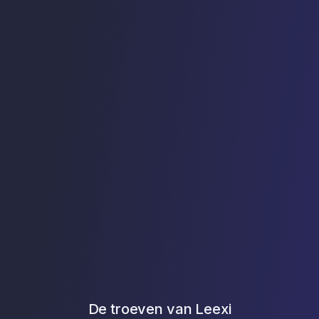
Integraties met Notion, Google
Geautomatiseerde invulling van
eval
Docs, Zapier & Make
CRM-velden
GDPR
Open API & Webhooks
Prioritaire klantenservice
certi
MCP Claude, Dust, GPT
Toegewijde AI-consultant (vanaf
10 gebruikers)
GDPR-conformiteit & ISO 27001-
certificering
Naleving GDPR & ISO 27001
certificering
De troeven van Leexi