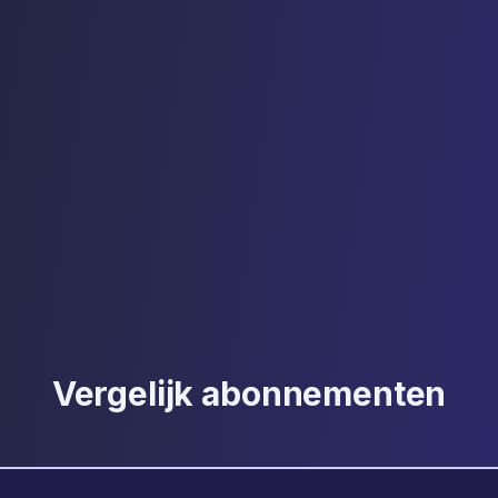
ar direct de kracht
Bespaar 4 tot 10 uur 
automatiseren van not
Vergelijk abonnementen