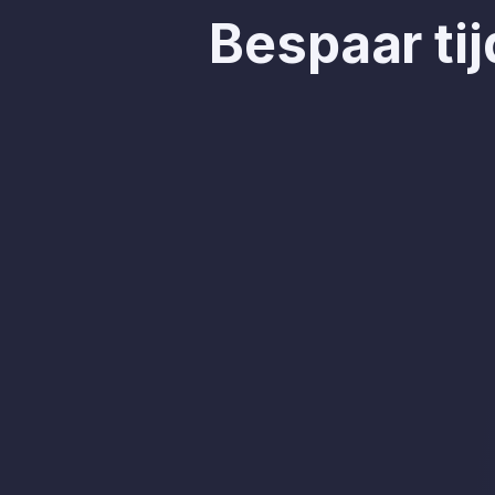
Bespaar tij
AI-notities en aangepa
samenvattingen
Na afloop van je vergadering ontvang j
gedetailleerde samenvatting met de act
toewijzing aan de juiste personen.