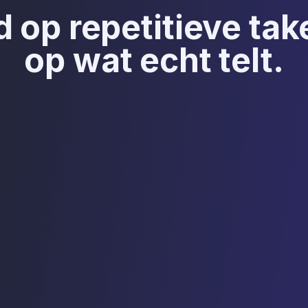
d op repetitieve ta
op wat echt telt.
ste
Een toewijdi
van uw geg
e automatisch een
Leexi biedt maximale
iepunten en hun
toegangsregels en re
overdracht binnen Fra