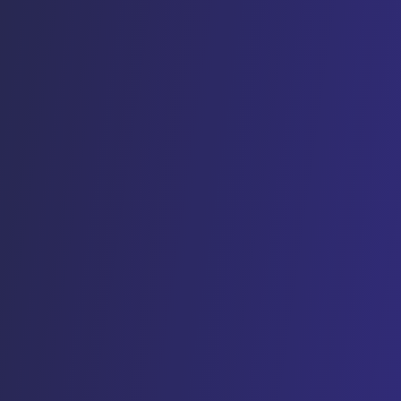
eprise
 geavanceerde functies
drijven
m contact op
raag een prijs aan
KE FUNCTIES +
authenticatie & SCIM-
isioning (Geautomatiseerd
angsbeheer)
arbeleid & geavanceerd
beheer
anceerde auditlogs &
dige beveiligingstracering
 governance: 8 rollen en
vanceerde
angsrechten
anceerde toegangsregels
rprise adoptie-analyse
ersation Intelligence &
tatie-analyse
tomatiseerde