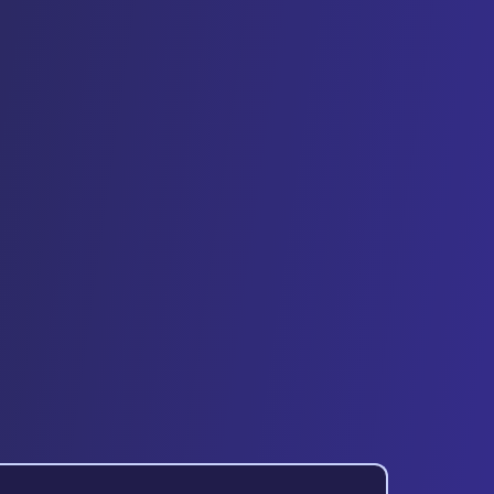
per maand met Leexi door het
ities, samenvattingen en meer.