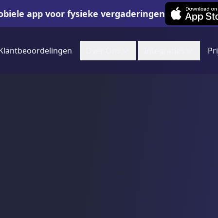
Leexi on iOS
biele app voor fysieke vergaderingen
Klantbeoordelingen
Over Ons
Integraties
Pr