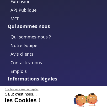
Extension
API Publique
MCP
Qui sommes nous
Qui sommes-nous ?
Notre équipe
Avis clients
Contactez-nous
Emplois
Informations légales
Mentions légales
Continuer sans accepter
Salut c'est nous...
Politique de confidentialité
les Cookies !
Politique de cookies