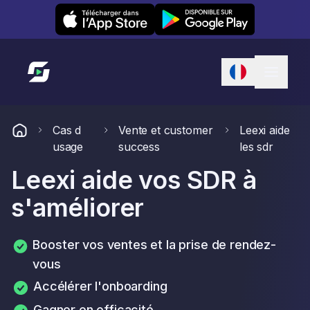
Leexi on iOS
Leexi on Android
Lien vers l'accueil
Cas d
Vente et customer
Leexi aide
usage
success
les sdr
Leexi aide vos SDR à
s'améliorer
Booster vos ventes et la prise de rendez-
vous
Accélérer l'onboarding
Gagner en efficacité