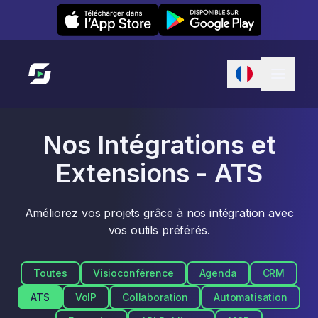
Leexi on iOS
Leexi on Android
Lien vers l'accueil
Nos Intégrations et
Extensions - ATS
Améliorez vos projets grâce à nos intégration avec
vos outils préférés.
Toutes
Visioconférence
Agenda
CRM
ATS
VoIP
Collaboration
Automatisation