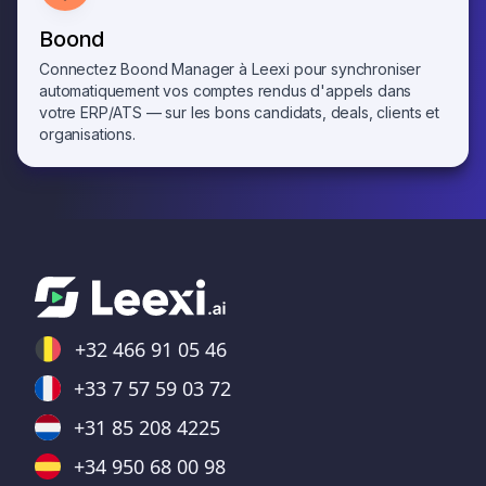
Boond
Connectez Boond Manager à Leexi pour synchroniser
automatiquement vos comptes rendus d'appels dans
votre ERP/ATS — sur les bons candidats, deals, clients et
organisations.
+32 466 91 05 46
+33 7 57 59 03 72
+31 85 208 4225
+34 950 68 00 98