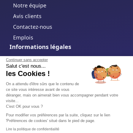
Notre équipe
Avis clients
Contactez-nous
Emplois
Informations légales
Mentions légales
Continuer sans accepter
Salut c'est nous...
Politique de confidentialité
les Cookies !
Politique de cookies
On a attendu d'être sûrs que le contenu de
ce site vous intéresse avant de vous
Modifier votre choix de cookies
déranger, mais on aimerait bien vous accompagner pendant votre
visite...
Conditions d'utilisation
C'est OK pour vous ?
Accord de traitement des données
Pour modifier vos préférences par la suite, cliquez sur le lien
'Préférences de cookies' situé dans le pied de page.
Sécurité
Lire la politique de confidentialité