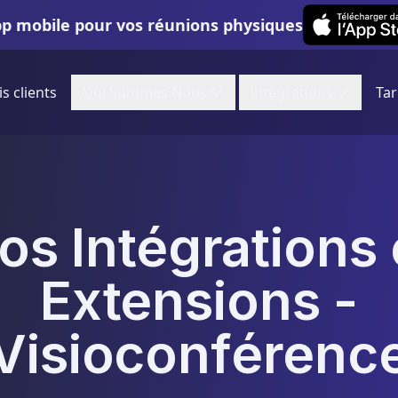
Leexi on iOS
pp mobile pour vos réunions physiques
is clients
Qui Sommes Nous
Intégrations
Tar
os Intégrations 
Extensions -
Visioconférenc