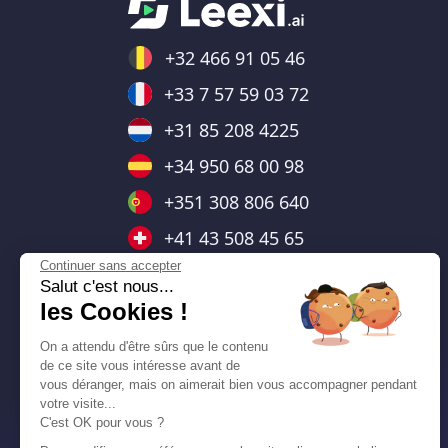
+32 466 91 05 46
+33 7 57 59 03 72
+31 85 208 4225
+34 950 68 00 98
+351 308 806 640
+41 43 508 45 65
Continuer sans accepter
+43 720 881228
Salut c'est nous...
les Cookies !
+44 7403 664476
+48 732 143 138
On a attendu d'être sûrs que le contenu
de ce site vous intéresse avant de
+55 (11) 91379-1698
vous déranger, mais on aimerait bien vous accompagner pendant
votre visite...
+1 (778) 653-6233
C'est OK pour vous ?