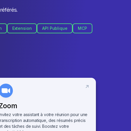
référés.
n
Extension
API Publique
MCP
Zoom
Invitez votre assistant à votre réunion pour une
transcription automatique, des résumés précis
et des tâches de suivi. Boostez votre