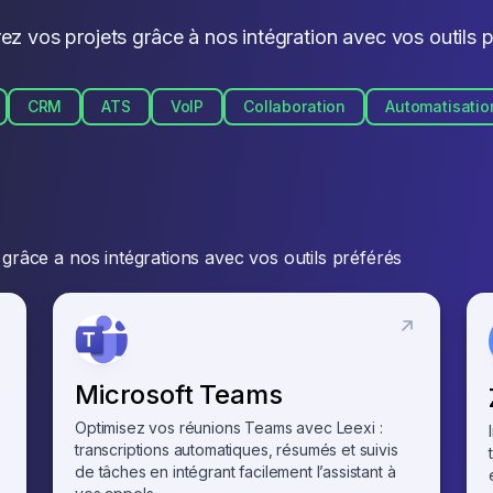
ez vos projets grâce à nos intégration avec vos outils p
CRM
ATS
VoIP
Collaboration
Automatisatio
grâce a nos intégrations avec vos outils préférés
Microsoft Teams
Optimisez vos réunions Teams avec Leexi :
transcriptions automatiques, résumés et suivis
de tâches en intégrant facilement l’assistant à