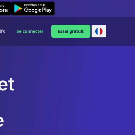
Leexi on Android
ifs
Se connecter
Essai gratuit
et
e