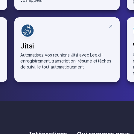
vos appels.
Jitsi
Automatisez vos réunions Jitsi avec Leexi :
enregistrement, transcription, résumé et tâches
de suivi, le tout automatiquement.
Intégrations
Qui sommes nous