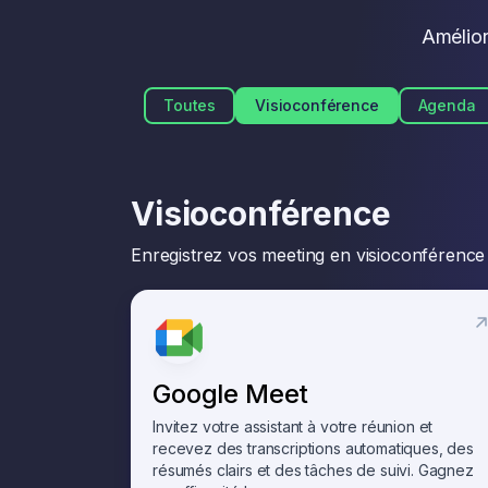
Amélior
Toutes
Visioconférence
Agenda
Visioconférence
Enregistrez vos meeting en visioconférence 
Google Meet
Invitez votre assistant à votre réunion et
recevez des transcriptions automatiques, des
résumés clairs et des tâches de suivi. Gagnez