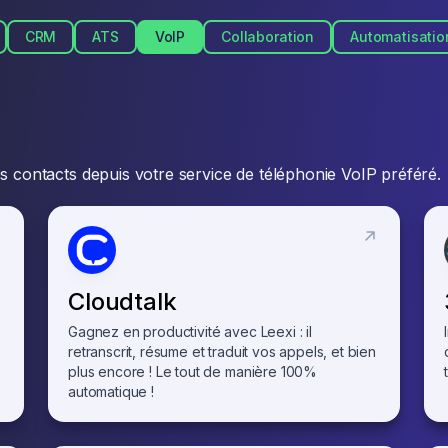
CRM
ATS
VoIP
Collaboration
Automatisatio
 contacts depuis votre service de téléphonie VoIP préféré.
Cloudtalk
Gagnez en productivité avec Leexi : il
retranscrit, résume et traduit vos appels, et bien
plus encore ! Le tout de manière 100%
automatique !