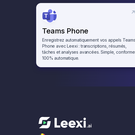
Teams Phone
Enregistrez automatiquement vos appels Team
Phone avec Leexi : transcriptions, résumés,
tâches et analyses avancées. Simple, conforme
100% automatique.