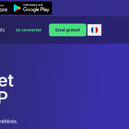
Leexi on Android
ifs
Se connecter
Essai gratuit
et
P
référés.