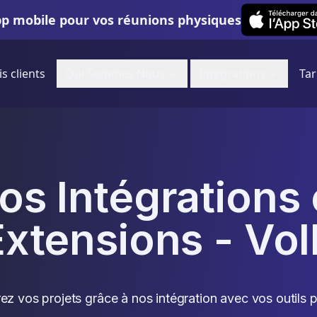
Leexi on iOS
pp mobile pour vos réunions physiques
is clients
Qui Sommes Nous
Intégrations
Tar
os Intégrations 
Extensions - VoI
ez vos projets grâce à nos intégration avec vos outils p