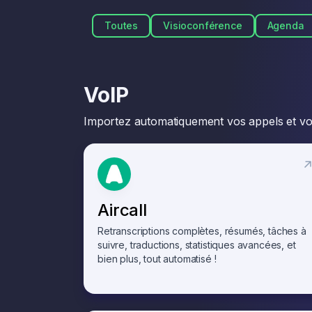
Toutes
Visioconférence
Agenda
VoIP
Importez automatiquement vos appels et vos
Aircall
Retranscriptions complètes, résumés, tâches à
suivre, traductions, statistiques avancées, et
bien plus, tout automatisé !