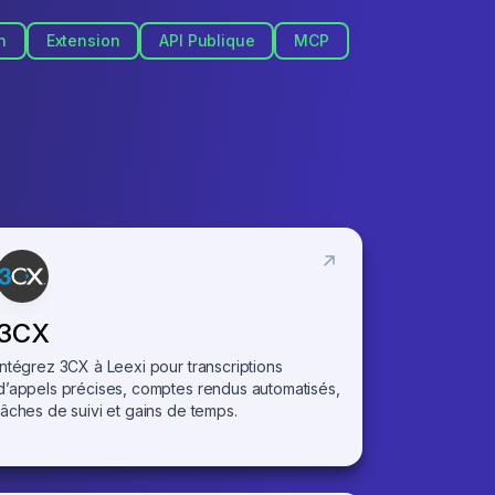
n
Extension
API Publique
MCP
3CX
Intégrez 3CX à Leexi pour transcriptions
d’appels précises, comptes rendus automatisés,
tâches de suivi et gains de temps.