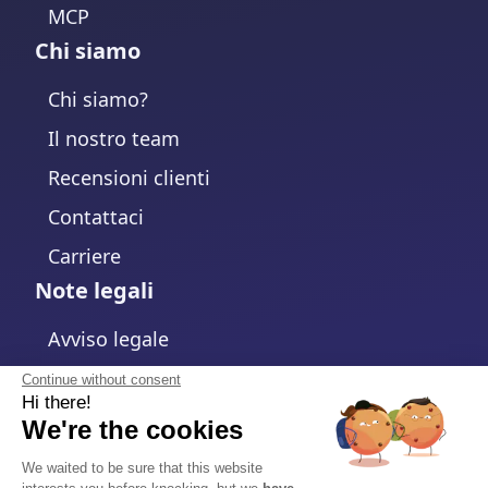
MCP
Chi siamo
Chi siamo?
Il nostro team
Recensioni clienti
Contattaci
Carriere
Note legali
Avviso legale
Informativa sulla Privacy
Continue without consent
Hi there!
Politica sui cookie
We're the cookies
Modifica impostazioni cookie
We waited to be sure that this website