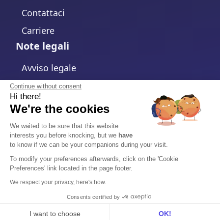
Contattaci
Carriere
Note legali
Avviso legale
Informativa sulla Privacy
Continue without consent
Hi there!
Politica sui cookie
We're the cookies
Modifica impostazioni cookie
We waited to be sure that this website
interests you before knocking, but we
have
Termini e Condizioni
to know if we can be your companions during your visit.
Accordo sul Trattamento dei Dati
To modify your preferences afterwards, click on the 'Cookie
Preferences' link located in the page footer.
Sicurezza
We respect your privacy, here's how.
Centro di Fiducia
Consents certified by
I want to choose
OK!