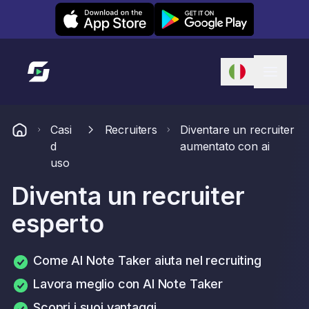
Leexi on iOS
Leexi on Android
Link alla homepage
Casi
Recruiters
Diventare un recruiter
d
aumentato con ai
uso
Diventa un recruiter
esperto
Come AI Note Taker aiuta nel recruiting
Lavora meglio con AI Note Taker
Scopri i suoi vantaggi