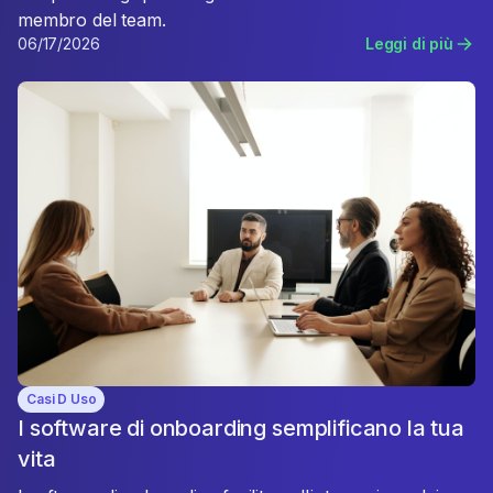
membro del team.
06/17/2026
Leggi di più
Casi D Uso
I software di onboarding semplificano la tua
vita