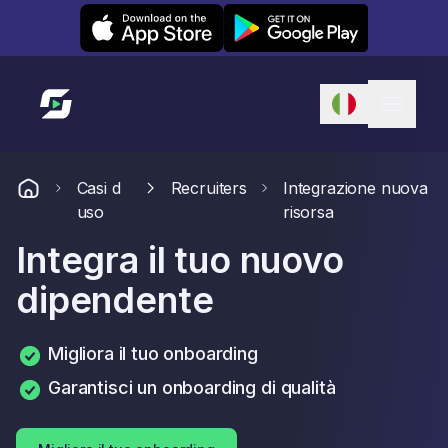
Leexi on iOS
Leexi on Android
Link alla homepage
Casi d
Recruiters
Integrazione nuova
uso
risorsa
Integra il tuo nuovo
dipendente
Migliora il tuo onboarding
Garantisci un onboarding di qualità