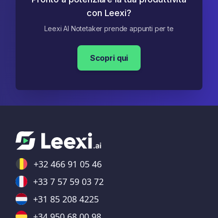
con Leexi?
Leexi AI Notetaker prende appunti per te
Scopri qui
+32 466 91 05 46
+33 7 57 59 03 72
+31 85 208 4225
+34 950 68 00 98