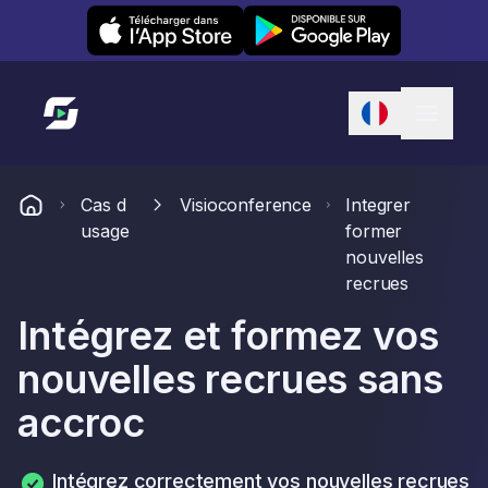
Leexi on iOS
Leexi on Android
Lien vers l'accueil
Cas d
Visioconference
Integrer
usage
former
nouvelles
recrues
Intégrez et formez vos
nouvelles recrues sans
accroc
Intégrez correctement vos nouvelles recrues