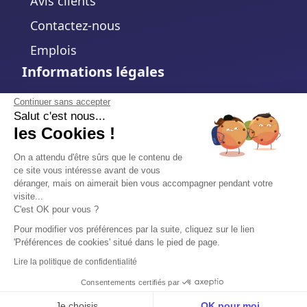
Avis clients
Contactez-nous
Emplois
Informations légales
Mentions légales
Continuer sans accepter
Salut c'est nous...
Politique de confidentialité
les Cookies !
Politique de cookies
On a attendu d'être sûrs que le contenu de
ce site vous intéresse avant de vous
Modifier votre choix de cookies
déranger, mais on aimerait bien vous accompagner pendant votre
visite...
Conditions d'utilisation
C'est OK pour vous ?
Accord de traitement des données
Pour modifier vos préférences par la suite, cliquez sur le lien
'Préférences de cookies' situé dans le pied de page.
Sécurité
Lire la politique de confidentialité
Trust Center
Consentements certifiés par
Je choisis
OK pour moi