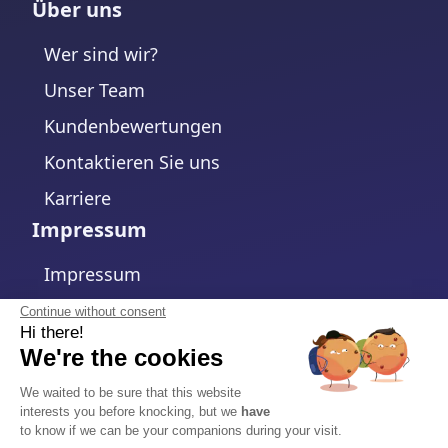
Über uns
Wer sind wir?
Unser Team
Kundenbewertungen
Kontaktieren Sie uns
Karriere
Impressum
Impressum
Datenschutzerklärung
Continue without consent
Hi there!
Cookie-Richtlinie
We're the cookies
Cookie-Einstellungen ändern
We waited to be sure that this website
interests you before knocking, but we
have
Allgemeine Geschäftsbedingungen
to know if we can be your companions during your visit.