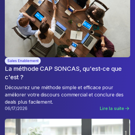
Sales Enablement
La méthode CAP SONCAS, qu'est-ce que
c'est ?
Découvrez une méthode simple et efficace pour
améliorer votre discours commercial et conclure des
deals plus facilement.
06/17/2026
Lire la suite