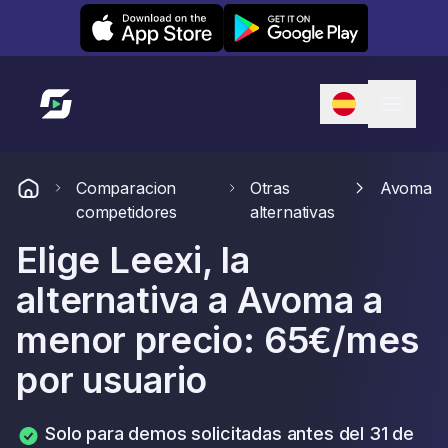
Leexi on iOS
Leexi on Android
Enlace a la página de inicio
Comparacion
Otras
Avoma
competidores
alternativas
Elige Leexi, la
alternativa a Avoma a
menor precio: 65€/mes
por usuario
Solo para demos solicitadas antes del 31 de