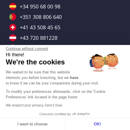
+34 950 68 00 98
+351 308 806 640
+41 43 508 45 65
+43 720 881228
+44 7403 664476
Continue without consent
Hi there!
+48 732 143 138
We're the cookies
+55 (11) 91379-1698
We waited to be sure that this website
interests you before knocking, but we
have
+1 (778) 653-6233
to know if we can be your companions during your visit.
+1 (470) 802-4333
To modify your preferences afterwards, click on the 'Cookie
Preferences' link located in the page footer.
We respect your privacy, here's how.
Consents certified by
I want to choose
OK!
Integraciones