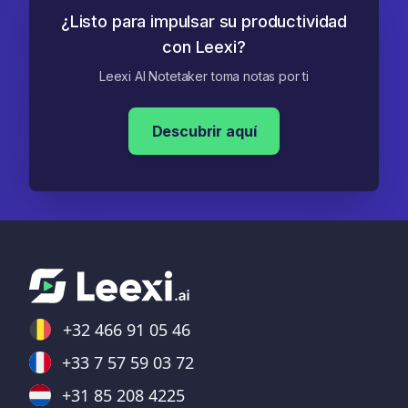
realizadas, Leexi te ayudará a personalizar
¿Listo para impulsar su productividad
los temas, alertas y ajustes según tus
con Leexi?
necesidades. Después, se mantiene un
Leexi AI Notetaker toma notas por ti
seguimiento regular para escucharte y
ayudarte.
Descubrir aquí
+32 466 91 05 46
+33 7 57 59 03 72
+31 85 208 4225