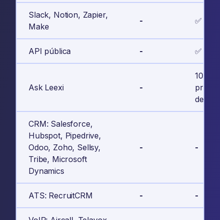
Slack, Notion, Zapier,
-
✅
Make
API pública
-
✅
100
Ask Leexi
-
pregun
de 35 
CRM: Salesforce,
Hubspot, Pipedrive,
Odoo, Zoho, Sellsy,
-
-
Tribe, Microsoft
Dynamics
ATS: RecruitCRM
-
-