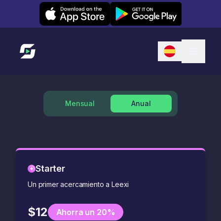
Leexi on iOS
Leexi on Android
Enlace a la página de inicio
Mensual
Anual
Starter
Un primer acercamiento a Leexi
$12
Ahorra un 20%