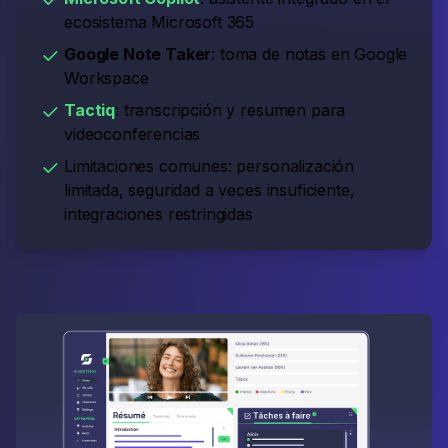
ecosistema Microsoft 365
Google Note Taker
: toma de notas en Google
Workspace
Tactiq
: transcripción y resumen para
videoconferencias
Limitaciones comunes: personalización
limitada, seguridad a veces insuficiente,
integraciones restringidas