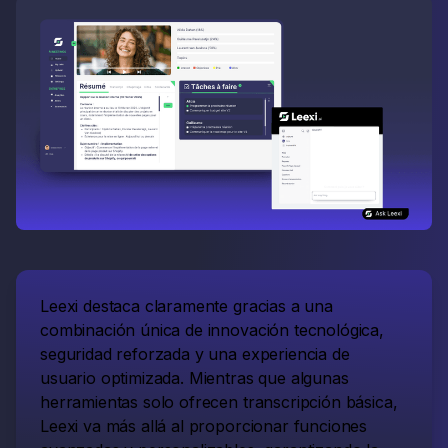
Leexi destaca claramente gracias a una
combinación única de innovación tecnológica,
seguridad reforzada y una experiencia de
usuario optimizada. Mientras que algunas
herramientas solo ofrecen transcripción básica,
Leexi va más allá al proporcionar funciones