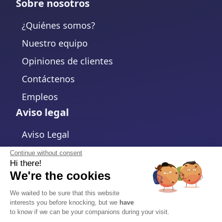
Sobre nosotros
¿Quiénes somos?
Nuestro equipo
Opiniones de clientes
Contáctenos
Empleos
Aviso legal
Aviso Legal
Política de Privacidad
Continue without consent
Hi there!
Política de cookies
We're the cookies
Cambiar la configuración de cookies
We waited to be sure that this website
interests you before knocking, but we
have
Términos y Condiciones
to know if we can be your companions during your visit.