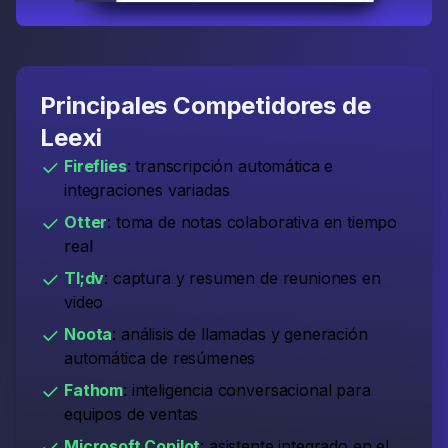
Principales Competidores de
Leexi
Fireflies
: transcripción automática e
integraciones variadas
Otter
: toma de notas colaborativa en tiempo
real
Tl;dv
: captura y resumen de reuniones en
video
Noota
: análisis de llamadas y generación
automática de resúmenes
Fathom
: inteligencia conversacional para
equipos de ventas
Microsoft Copilot
: asistente integrado en el