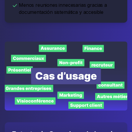
Menos reuniones innecesarias gracias a
documentación sistemática y accesible