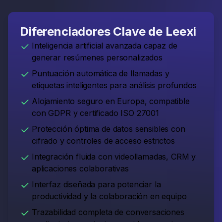
Diferenciadores Clave de Leexi
Inteligencia artificial avanzada capaz de
generar resúmenes personalizados
Puntuación automática de llamadas y
etiquetas inteligentes para análisis profundos
Alojamiento seguro en Europa, compatible
con GDPR y certificado ISO 27001
Protección óptima de datos sensibles con
cifrado y controles de acceso estrictos
Integración fluida con videollamadas, CRM y
aplicaciones colaborativas
Interfaz diseñada para potenciar la
productividad y la colaboración en equipo
Trazabilidad completa de conversaciones