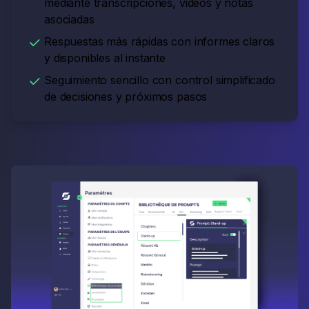
mediante transcripciones, videos y notas
asociadas
Respuestas más rápidas con informes claros
y disponibles al instante
Seguimiento sencillo con control simplificado
de decisiones y próximos pasos