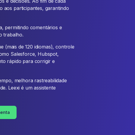
os e decisões. Ao fim de cada
 aos participantes, garantindo
a, permitindo comentários e
o trabalho.
ue (mais de 120 idiomas), controle
como Salesforce, Hubspot,
o rápido para corrigir e
empo, melhora rastreabilidade
de. Leexi é um assistente
menta