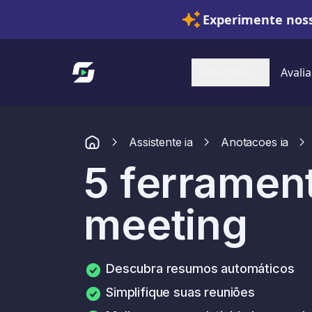
Experimente noss
Link para a página inicial
Soluções
Avalia
Assistente ia
Anotacoes ia
5 ferrament
meeting
Descubra resumos automáticos
Simplifique suas reuniões