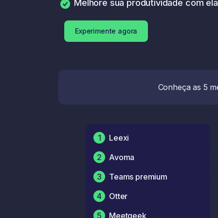
Melhore sua produtividade com el
Experimente agora
Conheça as 5 me
1
Leexi
2
Avoma
3
Teams premium
4
Otter
5
Meetgeek