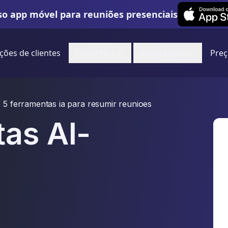
Leexi on iOS
o app móvel para reuniões presenciais
ções de clientes
Sobre Nos
Integrações
Preç
5 ferramentas ia para resumir reunioes
as AI-