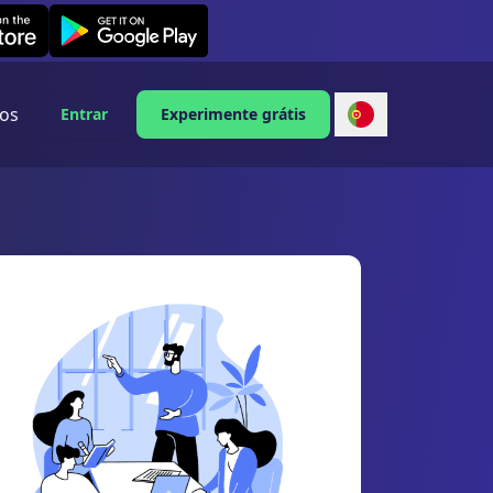
Leexi on Android
os
Entrar
Experimente grátis