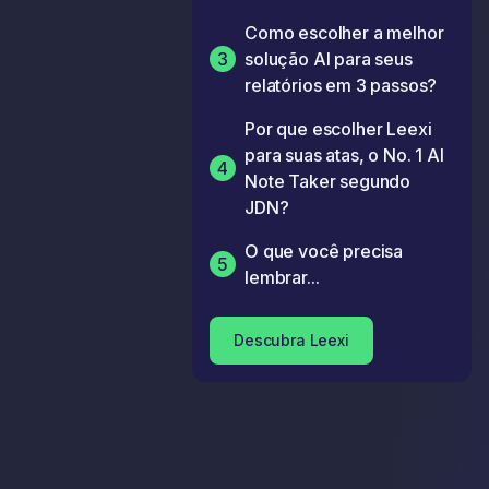
Como escolher a melhor
3
solução AI para seus
relatórios em 3 passos?
Por que escolher Leexi
para suas atas, o No. 1 AI
4
Note Taker segundo
JDN?
O que você precisa
5
lembrar...
Descubra Leexi