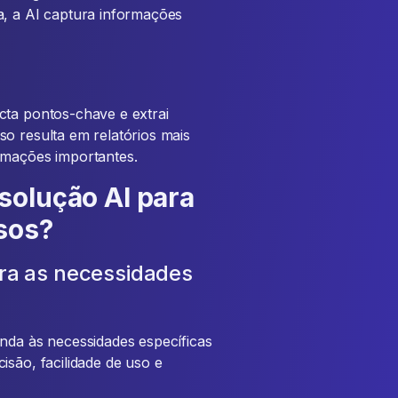
a, a AI captura informações
cta pontos-chave e extrai
o resulta em relatórios mais
rmações importantes.
solução AI para
sos?
ara as necessidades
enda às necessidades específicas
isão, facilidade de uso e