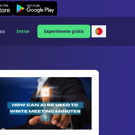
Leexi on Android
os
Entrar
Experimente grátis