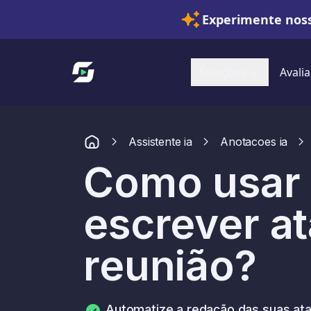
Experimente noss
Link para a página inicial
Soluções
Avalia
Assistente ia
Anotacoes ia
Como usar 
escrever a
reunião?
Automatize a redação das suas at