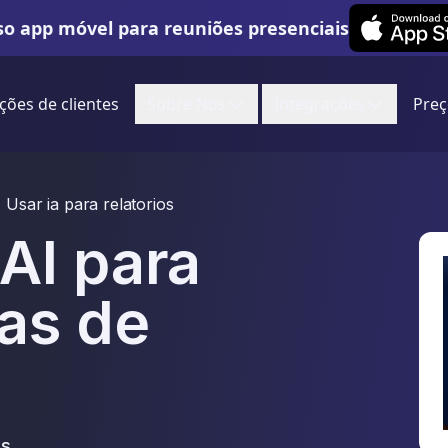
Leexi on iOS
o app móvel para reuniões presenciais
ções de clientes
Sobre Nos
Integrações
Preç
Usar ia para relatorios
AI para
tas de
as