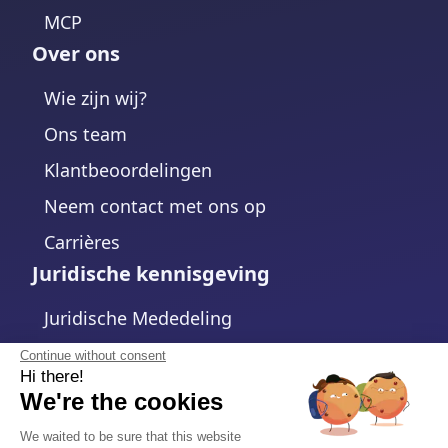
MCP
Over ons
Wie zijn wij?
Ons team
Klantbeoordelingen
Neem contact met ons op
Carrières
Juridische kennisgeving
Juridische Mededeling
Privacybeleid
Continue without consent
Hi there!
Cookiebeleid
We're the cookies
Cookie-instellingen wijzigen
We waited to be sure that this website