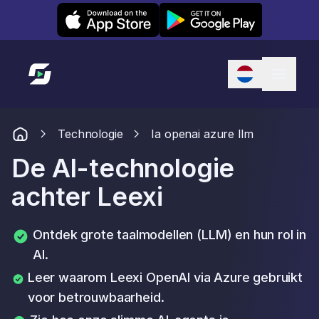
Leexi on iOS
Leexi on Android
Link naar startpagina
Technologie
Ia openai azure llm
De AI-technologie
achter Leexi
Ontdek grote taalmodellen (LLM) en hun rol in
AI.
Leer waarom Leexi OpenAI via Azure gebruikt
voor betrouwbaarheid.