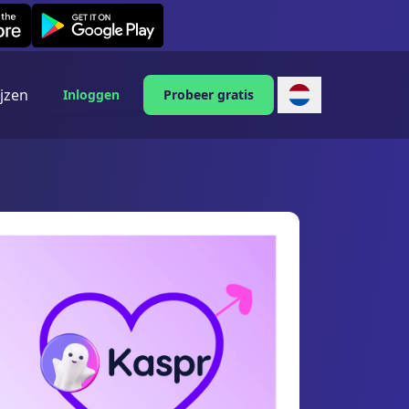
Leexi on Android
ijzen
Inloggen
Probeer gratis