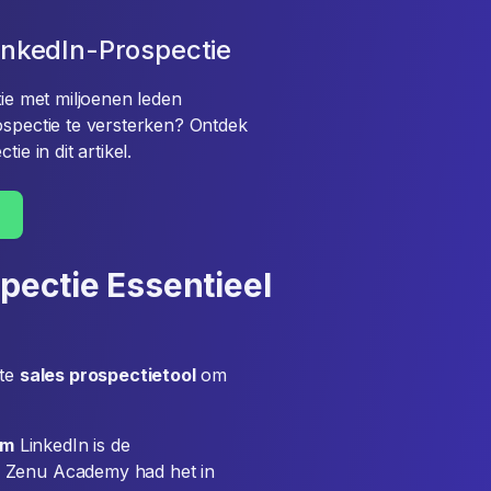
LinkedIn-Prospectie
tie met miljoenen leden
ospectie te versterken? Ontdek
ie in dit artikel.
pectie Essentieel
ste
sales prospectietool
om
om
LinkedIn is de
s Zenu Academy had het in