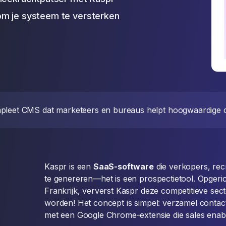
om je systeem te versterken
pleet CMS dat marketeers en bureaus helpt hoogwaardige c
Kaspr is een
SaaS-software
die verkopers, rec
te genereren—het is een prospectietool. Opgerich
Frankrijk, ververst Kaspr deze competitieve sec
worden! Het concept is simpel: verzamel contac
met een Google Chrome-extensie die sales enab