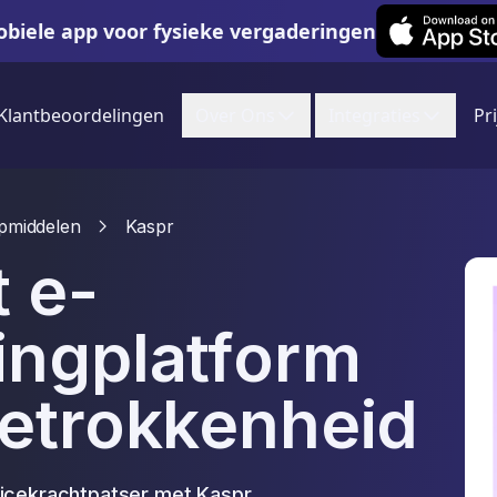
Leexi on iOS
biele app voor fysieke vergaderingen
Klantbeoordelingen
Over Ons
Integraties
Pr
pmiddelen
Kaspr
t e-
ingplatform
betrokkenheid
vicekrachtpatser met Kaspr