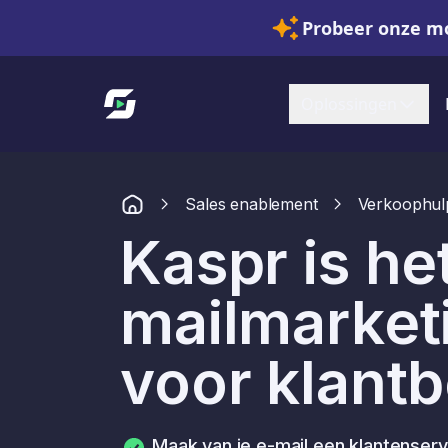
Probeer onze mo
Link naar startpagina
Oplossingen
Sales enablement
Verkoophul
Kaspr is he
mailmarket
voor klant
Maak van je e-mail een klantenser