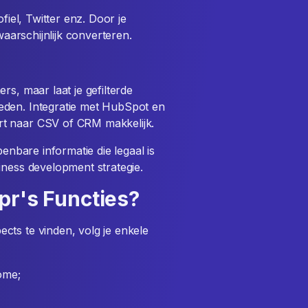
fiel, Twitter enz. Door je
waarschijnlijk converteren.
rs, maar laat je gefilterde
eden. Integratie met HubSpot en
rt naar CSV of CRM makkelijk.
penbare informatie die legaal is
iness development strategie.
pr's Functies?
cts te vinden, volg je enkele
ome;