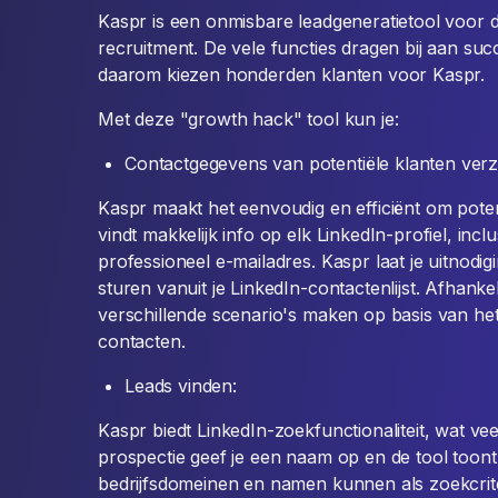
Kaspr is een onmisbare leadgeneratietool voor di
recruitment. De vele functies dragen bij aan suc
daarom kiezen honderden klanten voor Kaspr.
Met deze "growth hack" tool kun je:
Contactgegevens van potentiële klanten ver
Kaspr maakt het eenvoudig en efficiënt om potent
vindt makkelijk info op elk LinkedIn-profiel, in
professioneel e-mailadres. Kaspr laat je uitnodi
sturen vanuit je LinkedIn-contactenlijst. Afhanke
verschillende scenario's maken op basis van h
contacten.
Leads vinden:
Kaspr biedt LinkedIn-zoekfunctionaliteit, wat veel
prospectie geef je een naam op en de tool toon
bedrijfsdomeinen en namen kunnen als zoekcrite