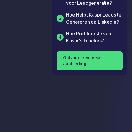
voor Leadgeneratie?
Hoe Helpt Kaspr Leads te
3
Genereren op LinkedIn?
Hoe Profiteer Je van
4
Kaspr's Functies?
Ontvang een leexi-
aanbieding