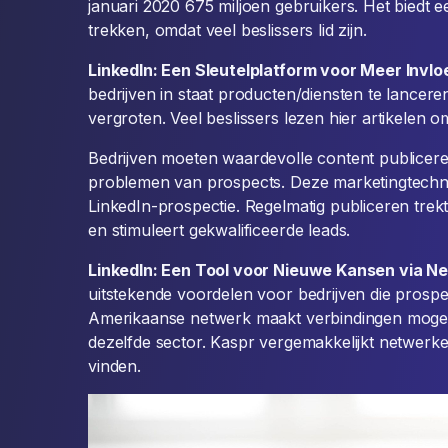
januari 2020 675 miljoen gebruikers. Het biedt 
trekken, omdat veel beslissers lid zijn.
LinkedIn: Een Sleutelplatform voor Meer Invlo
bedrijven in staat producten/diensten te lancer
vergroten. Veel beslissers lezen hier artikelen 
Bedrijven moeten waardevolle content publicere
problemen van prospects. Deze marketingtechnie
LinkedIn-prospectie. Regelmatig publiceren trek
en stimuleert gekwalificeerde leads.
LinkedIn: Een Tool voor Nieuwe Kansen via N
uitstekende voordelen voor bedrijven die prospec
Amerikaanse netwerk maakt verbindingen mogelij
dezelfde sector. Kaspr vergemakkelijkt netwerk
vinden.