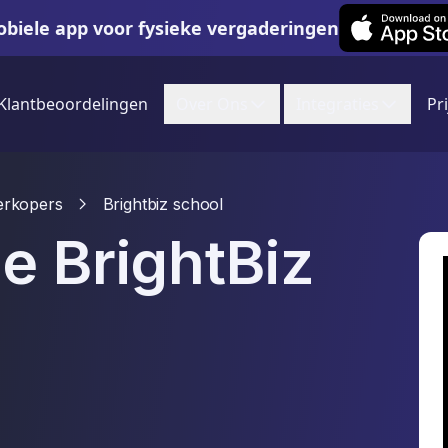
Leexi on iOS
biele app voor fysieke vergaderingen
Klantbeoordelingen
Over Ons
Integraties
Pr
erkopers
Brightbiz school
e BrightBiz