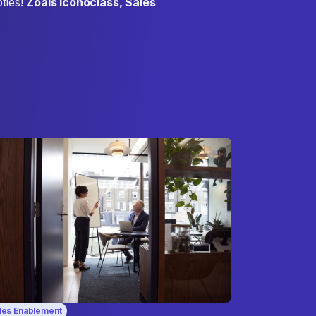
pties!
Zoals Iconoclass, Sales
les Enablement