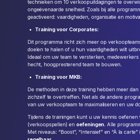
technieken om 10 verkoopuitdagingen te overwinn
ongeëvenaarde snelheid. Zoals bij alle progra
geactiveerd: vaardigheden, organisatie en motivat
Training voor Corporates:
Dit programma richt zich meer op verkoopteams
doelen te halen of u hun vaardigheden wilt uitbreid
Ideaal om uw team te versterken, medewerkers
hecht, hoogpresterend team te bouwen.
Training voor MKB:
De methoden in deze training hebben meer dan
zichzelf te overtreffen. Net als de andere progra
van uw verkoopteam te maximaliseren en uw doe
Tijdens de trainingen kunt u uw kennis oefenen 
(verkoopspellen) en
oefeningen
. Alle programm
Met niveaus: “Boost”, “Intensief” en “À la carte” 
regelbaar
.