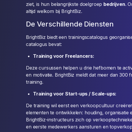
ziet, is hun belangrijkste doelgroep
bedrijven
. O
altijd welkom bij BrightBiz.
De Verschillende Diensten
BrightBiz biedt een trainingscatalogus georganis
catalogus bevat:
Training voor Freelancers:
Deze cursussen helpen u drie hefbomen te activ
en motivatie. BrightBiz meldt dat meer dan 300 
training.
Training voor Start-ups / Scale-ups:
De training wil eerst een verkoopcultuur creëren
elementen te ontwikkelen: houding, organisatie en
BrightBiz-instructeurs zich op verkooptechnieke
en eerste medewerkers aansturen en topverko