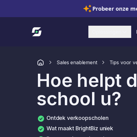
Probeer onze mo
Link naar startpagina
Oplossingen
Sales enablement
Tips voor v
Hoe helpt d
school u?
Ontdek verkoopscholen
Wat maakt BrightBiz uniek