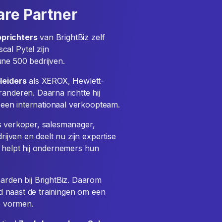
are Partner
oprichters
van BrightBiz zelf
al Pytel zijn
une 500 bedrijven.
leiders
als XEROX, Hewlett-
anderen. Daarna richtte hij
een internationaal verkoopteam.
s verkoper, salesmanager,
rijven en deelt nu zijn expertise
e helpt hij ondernemers hun
aarden bij BrightBiz. Daarom
d naast de trainingen om een
e vormen.