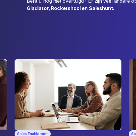
Bent u nog niet overtuigd? Er zijn veel andere o
Gladiator, Rocketshool en Saleshunt.
Sales Enablement
Sa