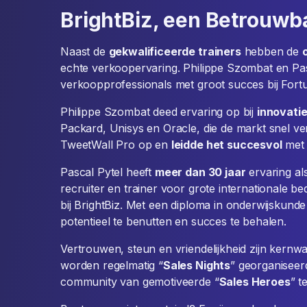
BrightBiz, een Betrouwb
Naast de
gekwalificeerde trainers
hebben de
echte verkoopervaring. Philippe Szombat en Pasc
verkoopprofessionals met groot succes bij Fort
Philippe Szombat deed ervaring op bij
innovatie
Packard, Unisys en Oracle, die de markt snel ver
TweetWall Pro op en
leidde het succesvol
met 
Pascal Pytel heeft
meer dan 30 jaar
ervaring al
recruiter en trainer voor grote internationale bed
bij BrightBiz. Met een diploma in onderwijskund
potentieel te benutten en succes te behalen.
Vertrouwen, steun en vriendelijkheid zijn kernw
worden regelmatig “
Sales Nights
” georganiseer
community van gemotiveerde “
Sales Heroes
” t