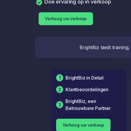
Doe ervaring op in verkoop
Verhoog uw verkoop
BrightBiz biedt trainin
1
BrightBiz in Detail
2
Klantbeoordelingen
BrightBiz, een
3
Betrouwbare Partner
Verhoog uw verkoop