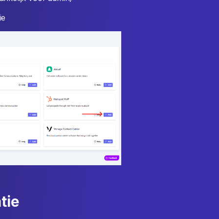
ie
tie