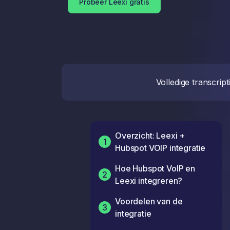
Probeer Leexi gratis
Volledige transcrip
Overzicht: Leexi +
1
Hubspot VOIP integratie
Hoe Hubspot VoIP en
2
Leexi integreren?
Voordelen van de
3
integratie