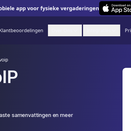
Leexi on iOS
biele app voor fysieke vergaderingen
Klantbeoordelingen
Over Ons
Integraties
Pr
voip
IP
paste samenvattingen en meer