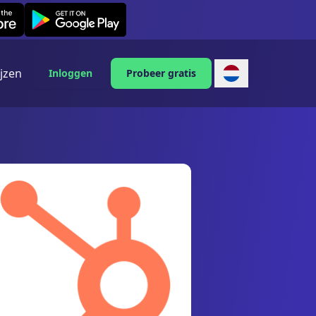
Leexi on Android
ijzen
Inloggen
Probeer gratis