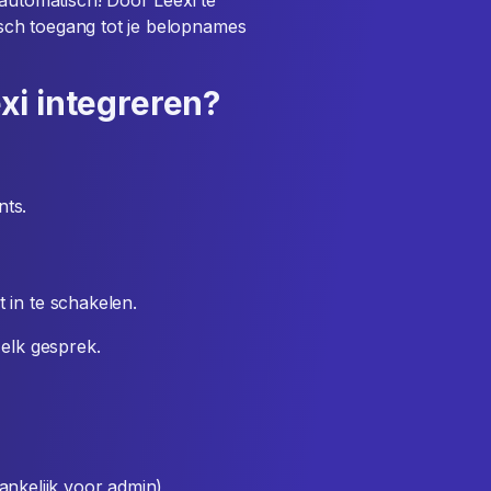
 automatisch! Door Leexi te
tisch toegang tot je belopnames
xi integreren?
nts.
in te schakelen.
 elk gesprek.
ankelijk voor admin)