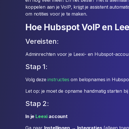
en nog veel meer! En het beste? Het is allemaal
koppelen aan je VoIP, krijgt je assistent automa
om notities voor je te maken.
Hoe Hubspot VoIP en Lee
Vereisten:
Adminrechten voor je Leexi- en Hubspot-accou
Stap 1:
Volg deze
instructies
om belopnames in Hubspot 
Let op: je moet de opname handmatig starten bij
Stap 2:
In je
Leexi
account
Ga naar
Instellingen
→
Integraties
(alleen toeg