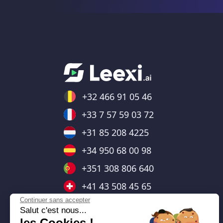
+32 466 91 05 46
+33 7 57 59 03 72
+31 85 208 4225
+34 950 68 00 98
+351 308 806 640
+41 43 508 45 65
Continuer sans accepter
+43 720 881228
Salut c'est nous...
les Cookies !
+44 7403 664476