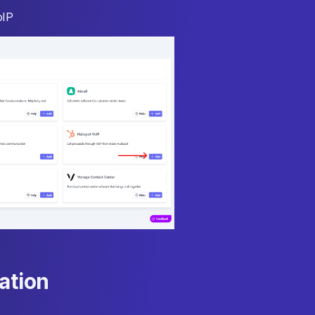
oIP
ation