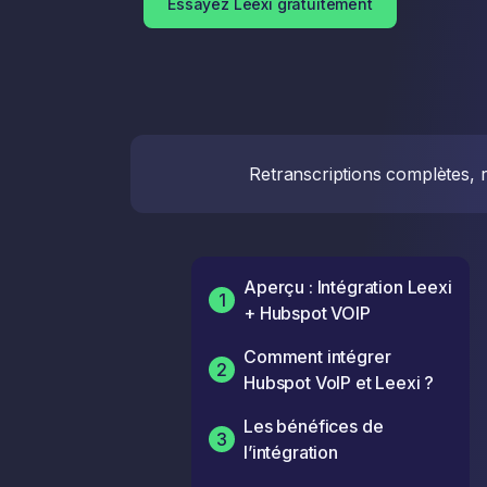
Essayez Leexi gratuitement
Retranscriptions complètes, r
Aperçu : Intégration Leexi
1
+ Hubspot VOIP
Comment intégrer
2
Hubspot VoIP et Leexi ?
Les bénéfices de
3
l’intégration