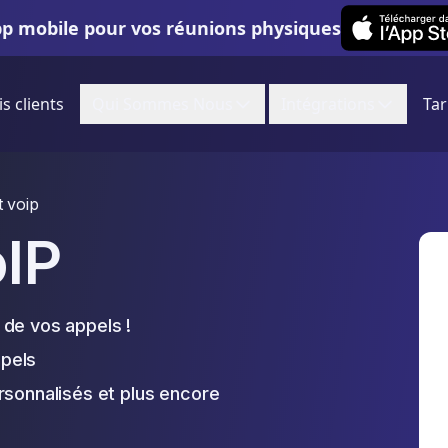
Leexi on iOS
pp mobile pour vos réunions physiques
is clients
Qui Sommes Nous
Intégrations
Tar
 voip
IP
 de vos appels !
pels
rsonnalisés et plus encore