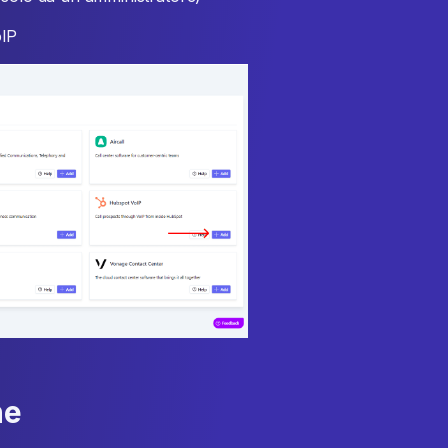
oIP
ne