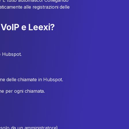
re? È tutto automatico! Collegando
ticamente alle registrazioni delle
VoIP e Leexi?
 e Hubspot.
ione delle chiamate in Hubspot.
ne per ogni chiamata.
 solo da un amministratore)