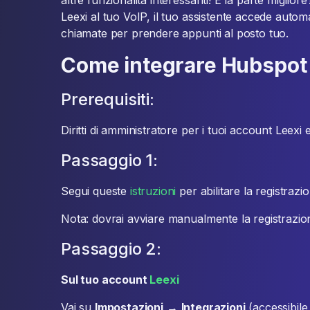
altre funzionalità interessanti! E la parte miglio
Leexi al tuo VoIP, il tuo assistente accede automa
chiamate per prendere appunti al posto tuo.
Come integrare Hubspot 
Prerequisiti:
Diritti di amministratore per i tuoi account Leexi
Passaggio 1:
Segui queste
istruzioni
per abilitare la registraz
Nota: dovrai avviare manualmente la registrazio
Passaggio 2:
Sul tuo account
Leexi
Vai su
Impostazioni
→
Integrazioni
(accessibile