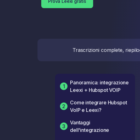
Prova Leexi gratis
Trascrizioni complete, riepilo
Panoramica: integrazione
1
Leexi + Hubspot VOIP
Come integrare Hubspot
2
VoIP e Leexi?
Vantaggi
3
dell'integrazione