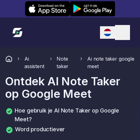
Leexi on iOS
Leexi on Android
Link naar startpagina
Ai
Note
Ai note taker google
assistent
taker
meet
Ontdek AI Note Taker
op Google Meet
Hoe gebruik je AI Note Taker op Google
Meet?
Word productiever