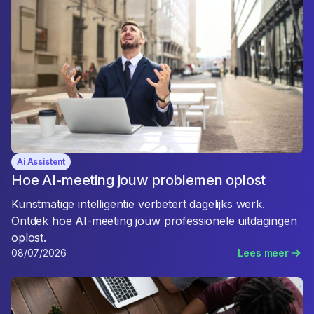
Ai Assistent
Hoe AI-meeting jouw problemen oplost
Kunstmatige intelligentie verbetert dagelijks werk.
Ontdek hoe AI-meeting jouw professionele uitdagingen
oplost.
08/07/2026
Lees meer