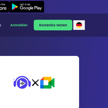
Leexi on Android
e
Anmelden
Kostenlos testen