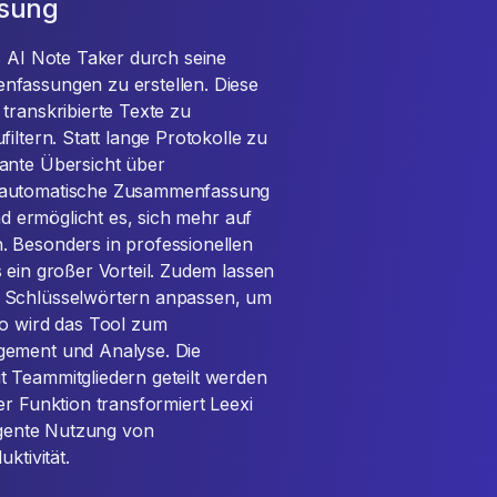
sung
s AI Note Taker durch seine
nfassungen zu erstellen. Diese
transkribierte Texte zu
iltern. Statt lange Protokolle zu
ante Übersicht über
e automatische Zusammenfassung
nd ermöglicht es, sich mehr auf
. Besonders in professionellen
 ein großer Vorteil. Zudem lassen
e Schlüsselwörtern anpassen, um
So wird das Tool zum
gement und Analyse. Die
 Teammitgliedern geteilt werden
er Funktion transformiert Leexi
ligente Nutzung von
ktivität.