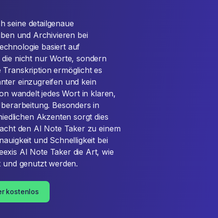
h seine detailgenaue
eiben und Archivieren bei
chnologie basiert auf
 die nicht nur Worte, sondern
 Transkription ermöglicht es
nter einzugreifen und kein
ion wandelt jedes Wort in klaren,
Überarbeitung. Besonders in
edlichen Akzenten sorgt dies
 macht den AI Note Taker zu einem
auigkeit und Schnelligkeit bei
exis AI Note Taker die Art, wie
t und genutzt werden.
er kostenlos