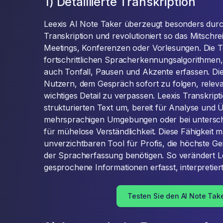
1) Detaillierte Transkription
Leexis AI Note Taker überzeugt besonders durc
Transkription und revolutioniert so das Mitschr
Meetings, Konferenzen oder Vorlesungen. Die Te
fortschrittlichen Spracherkennungsalgorithmen,
auch Tonfall, Pausen und Akzente erfassen. Die
Nutzern, dem Gespräch sofort zu folgen, releva
wichtiges Detail zu verpassen. Leexis Transkript
strukturierten Text um, bereit für Analyse und 
mehrsprachigen Umgebungen oder bei unterschi
für mühelose Verständlichkeit. Diese Fähigkeit
unverzichtbaren Tool für Profis, die höchste Gen
der Spracherfassung benötigen. So verändert Le
gesprochene Informationen erfasst, interpretier
Testen Sie den AI Note Tak