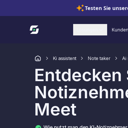
Testen Sie unser
Link zur Startseite
Lösungen
Kunde
Ki assistent
Note taker
Ai
Entdecken 
Notiznehme
Meet
Wie nutzt man den KI-Notiznehmer