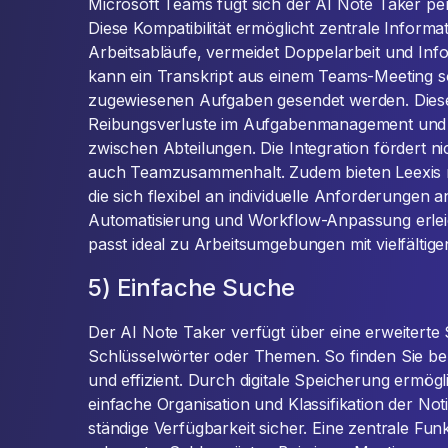
Microsoft Teams fügt sich der AI Note Taker per
Diese Kompatibilität ermöglicht zentrale Inform
Arbeitsabläufe, vermeidet Doppelarbeit und Info
kann ein Transkript aus einem Teams-Meeting s
zugewiesenen Aufgaben gesendet werden. Diese
Reibungsverluste im Aufgabenmanagement und 
zwischen Abteilungen. Die Integration fördert ni
auch Teamzusammenhalt. Zudem bieten Leexis 
die sich flexibel an individuelle Anforderungen 
Automatisierung und Workflow-Anpassung erleic
passt ideal zu Arbeitsumgebungen mit vielfältige
5) Einfache Suche
Der AI Note Taker verfügt über eine erweiterte
Schlüsselwörter oder Themen. So finden Sie ben
und effizient. Durch digitale Speicherung ermögl
einfache Organisation und Klassifikation der Not
ständige Verfügbarkeit sicher. Eine zentrale Fun