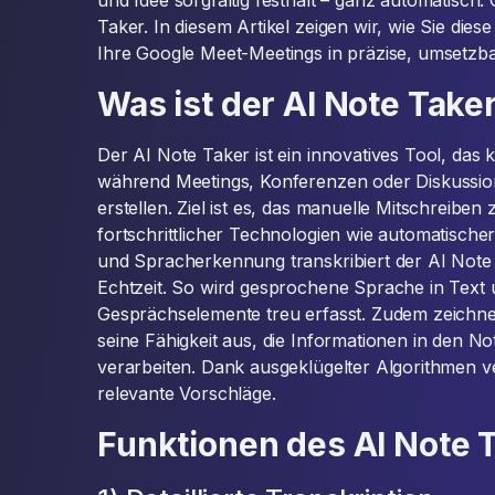
und Idee sorgfältig festhält – ganz automatisch.
Taker. In diesem Artikel zeigen wir, wie Sie die
Ihre Google Meet-Meetings in präzise, umsetzb
Was ist der AI Note Take
Der AI Note Taker ist ein innovatives Tool, das k
während Meetings, Konferenzen oder Diskussio
erstellen. Ziel ist es, das manuelle Mitschreiben 
fortschrittlicher Technologien wie automatische
und Spracherkennung transkribiert der AI Not
Echtzeit. So wird gesprochene Sprache in Text
Gesprächselemente treu erfasst. Zudem zeichne
seine Fähigkeit aus, die Informationen in den N
verarbeiten. Dank ausgeklügelter Algorithmen ve
relevante Vorschläge.
Funktionen des AI Note 