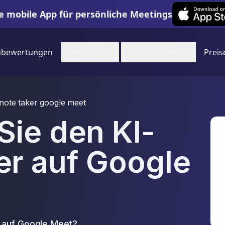
Leexi on iOS
e mobile App für persönliche Meetings
nbewertungen
Uber Uns
Integrationen
Preis
 note taker google meet
Sie den KI-
r auf Google
 auf Google Meet?