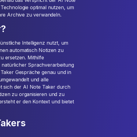
 Genau das verspricht der AI Note
se Technologie optimal nutzen, um
are Archive zu verwandeln.
r?
ünstliche Intelligenz nutzt, um
nen automatisch Notizen zu
zu ersetzen. Mithilfe
r natürlicher Sprachverarbeitung
e Taker Gespräche genau und in
 umgewandelt und alle
t sich der AI Note Taker durch
otizen zu organisieren und zu
rsteht er den Kontext und bietet
Takers