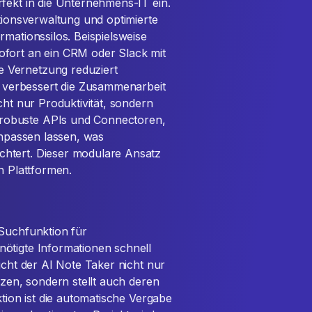
fekt in die Unternehmens-IT ein.
ationsverwaltung und optimierte
rmationssilos. Beispielsweise
ofort an ein CRM oder Slack mit
 Vernetzung reduziert
verbessert die Zusammenarbeit
cht nur Produktivität, sondern
robuste APIs und Connectoren,
anpassen lassen, was
htert. Dieser modulare Ansatz
n Plattformen.
 Suchfunktion für
ötigte Informationen schnell
icht der AI Note Taker nicht nur
izen, sondern stellt auch deren
ktion ist die automatische Vergabe