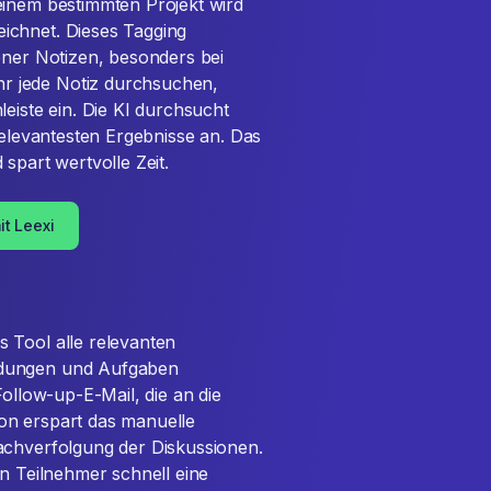
einem bestimmten Projekt wird
ichnet. Dieses Tagging
ener Notizen, besonders bei
r jede Notiz durchsuchen,
eiste ein. Die KI durchsucht
relevantesten Ergebnisse an. Das
spart wertvolle Zeit.
it Leexi
 Tool alle relevanten
idungen und Aufgaben
Follow-up-E-Mail, die an die
on erspart das manuelle
achverfolgung der Diskussionen.
en Teilnehmer schnell eine