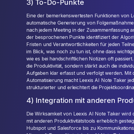
3) To-Do-Punkte
Eine der bemerkenswertesten Funktionen von Lee
automatische Generierung von Folgemaßnahmen 
nach jedem Meeting in der Zusammenfassung a
der besprochenen Punkte identifiziert der Algo
Fristen und Verantwortlichkeiten für jeden Teil
im Blick, was noch zu tun ist, ohne dass wichti
wie es bei handschriftlichen Notizen oft passiert.
die Produktivität, sondern stärkt auch die indivi
Aufgaben klar erfasst und verfolgt werden. Mit d
Automatisierung macht Leexis AI Note Taker jede
strukturierter und erleichtert die Projektkoordina
4) Integration mit anderen Prod
Die Wirksamkeit von Leexis AI Note Taker wird d
mit anderen Produktivitätstools erheblich gest
Hubspot und Salesforce bis zu Kommunikations