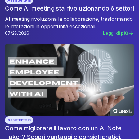
Assistente Ia
Come AI meeting sta rivoluzionando 6 settori
AI meeting rivoluziona la collaborazione, trasformando
le interazioni in opportunità eccezionali.
07/28/2026
Leggi di più
Assistente Ia
Come migliorare il lavoro con un AI Note
Taker? Scopri vantaggi e consigli pratici.