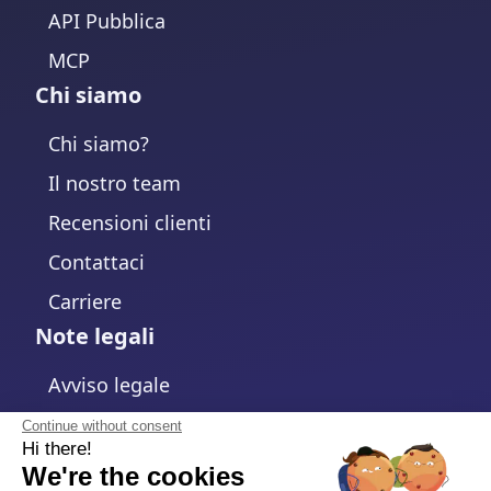
API Pubblica
MCP
Chi siamo
Chi siamo?
Il nostro team
Recensioni clienti
Contattaci
Carriere
Note legali
Avviso legale
Informativa sulla Privacy
Continue without consent
Hi there!
Politica sui cookie
We're the cookies