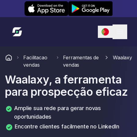
Leexi on iOS
Leexi on Android
Link para a página inicial
Facilitacao
Ferramentas de
Waalaxy
vendas
vendas
Waalaxy, a ferramenta
para prospecção eficaz
Amplie sua rede para gerar novas
oportunidades
Encontre clientes facilmente no LinkedIn