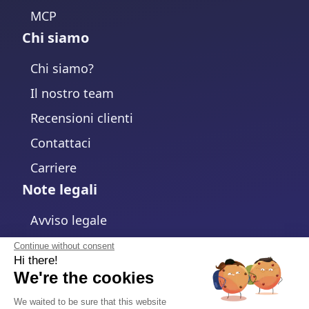
MCP
Chi siamo
Chi siamo?
Il nostro team
Recensioni clienti
Contattaci
Carriere
Note legali
Avviso legale
Informativa sulla Privacy
Continue without consent
Hi there!
Politica sui cookie
We're the cookies
Modifica impostazioni cookie
We waited to be sure that this website