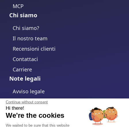
MCP
Chi siamo
Chi siamo?
Il nostro team
Recensioni clienti
Contattaci
Carriere
Note legali
Avviso legale
Informativa sulla Privacy
Continue without consent
Hi there!
Politica sui cookie
We're the cookies
Modifica impostazioni cookie
We waited to be sure that this website