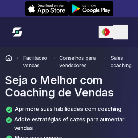
Leexi on iOS
Leexi on Android
Link para a página inicial
Facilitacao
Conselhos para
Sales
vendas
vendedores
coaching
Seja o Melhor com
Coaching de Vendas
Aprimore suas habilidades com coaching
Adote estratégias eficazes para aumentar
vendas
Eleve suas vendas