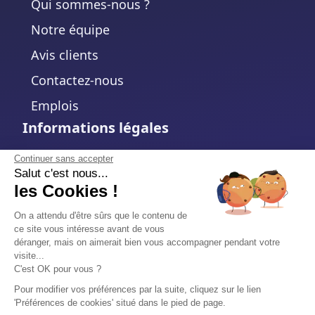
Qui sommes-nous ?
Notre équipe
Avis clients
Contactez-nous
Emplois
Informations légales
Mentions légales
Continuer sans accepter
Salut c'est nous...
Politique de confidentialité
les Cookies !
Politique de cookies
On a attendu d'être sûrs que le contenu de
ce site vous intéresse avant de vous
Modifier votre choix de cookies
déranger, mais on aimerait bien vous accompagner pendant votre
visite...
Conditions d'utilisation
C'est OK pour vous ?
Accord de traitement des données
Pour modifier vos préférences par la suite, cliquez sur le lien
'Préférences de cookies' situé dans le pied de page.
Sécurité