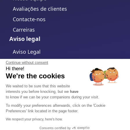
Avaliações de clientes
Contacte-nos
Carreiras
Aviso legal
Aviso Legal
Política de Privacidade
Continue without consent
Hi there!
Política de cookies
We're the cookies
Alterar configurações de cookies
We waited to be sure that this website
interests you before knocking, but we
have
Termos e Condições
to know if we can be your companions during your visit.
Acordo de Processamento de Dados
To modify your preferences afterwards, click on the 'Cookie
Preferences' link located in the page footer.
Segurança
We respect your privacy, here's how.
Central de Confiança
Consents certified by