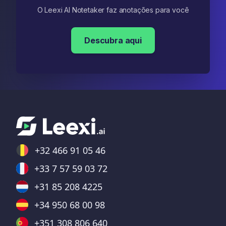
O Leexi AI Notetaker faz anotações para você
Descubra aqui
+32 466 91 05 46
+33 7 57 59 03 72
+31 85 208 4225
+34 950 68 00 98
+351 308 806 640