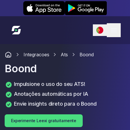
Leexi on iOS
Leexi on Android
Link para a página inicial
Integracoes
Ats
Boond
Boond
Impulsione o uso do seu ATS!
Anotações automáticas por IA
Envie insights direto para o Boond
Experimente Leexi gratuitamente