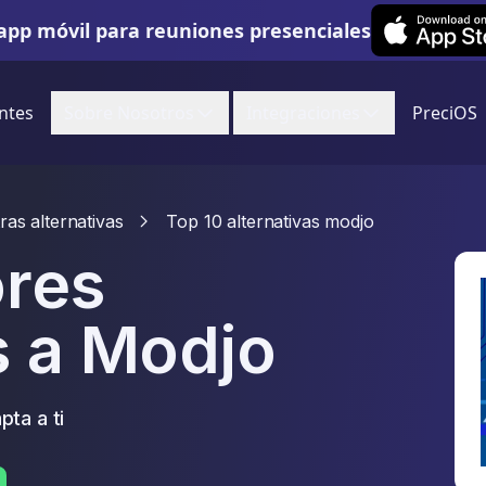
Leexi on iOS
app móvil para reuniones presenciales
ntes
Sobre Nosotros
Integraciones
PreciOS
ras alternativas
Top 10 alternativas modjo
ores
s a Modjo
pta a ti