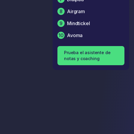
8
Airgram
9
Mindtickel
10
Avoma
Prueba el asistente de
notas y coaching