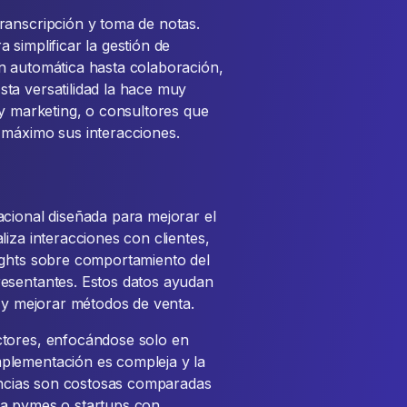
ranscripción y toma de notas.
simplificar la gestión de
n automática hasta colaboración,
ta versatilidad la hace muy
 y marketing, o consultores que
 máximo sus interacciones.
acional diseñada para mejorar el
iza interacciones con clientes,
ights sobre comportamiento del
resentantes. Estos datos ayudan
s y mejorar métodos de venta.
ctores, enfocándose solo en
plementación es compleja y la
cencias son costosas comparadas
ra pymes o startups con