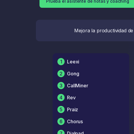
Prueba el asistente de notas y coaching
Mejora la productividad de
1
Leexi
2
Gong
3
CallMiner
4
Rev
5
Praiz
6
Chorus
7
Dialpad