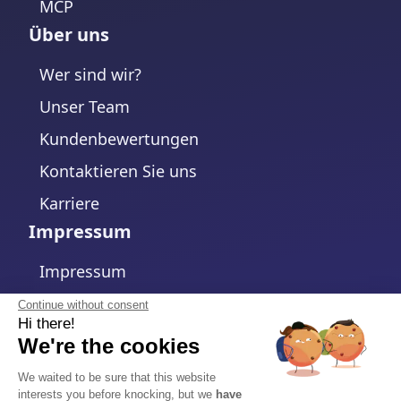
MCP
Über uns
Wer sind wir?
Unser Team
Kundenbewertungen
Kontaktieren Sie uns
Karriere
Impressum
Impressum
Datenschutzerklärung
Continue without consent
Hi there!
Cookie-Richtlinie
We're the cookies
Cookie-Einstellungen ändern
We waited to be sure that this website
interests you before knocking, but we
have
Allgemeine Geschäftsbedingungen