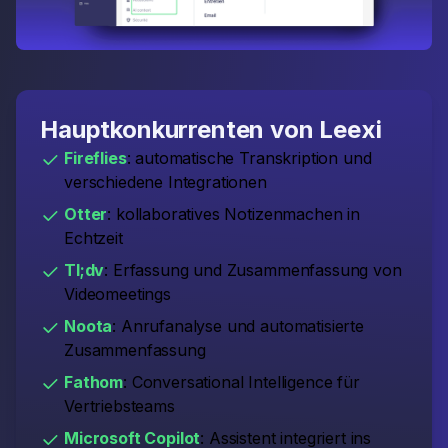
Hauptkonkurrenten von Leexi
Fireflies
: automatische Transkription und
verschiedene Integrationen
Otter
: kollaboratives Notizenmachen in
Echtzeit
Tl;dv
: Erfassung und Zusammenfassung von
Videomeetings
Noota
: Anrufanalyse und automatisierte
Zusammenfassung
Fathom
: Conversational Intelligence für
Vertriebsteams
Microsoft Copilot
: Assistent integriert ins