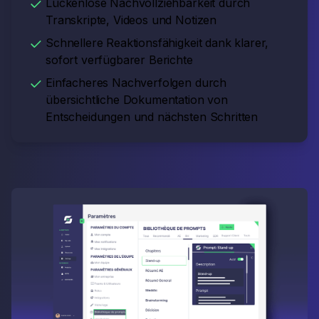
Lückenlose Nachvollziehbarkeit durch
Transkripte, Videos und Notizen
Schnellere Reaktionsfähigkeit dank klarer,
sofort verfügbarer Berichte
Einfacheres Nachverfolgen durch
übersichtliche Dokumentation von
Entscheidungen und nächsten Schritten