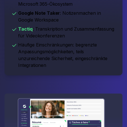
Microsoft 365-Ökosystem
Google Note Taker
: Notizenmachen in
Google Workspace
Tactiq
: Transkription und Zusammenfassung
für Videokonferenzen
Häufige Einschränkungen: begrenzte
Anpassungsmöglichkeiten, teils
unzureichende Sicherheit, eingeschränkte
Integrationen