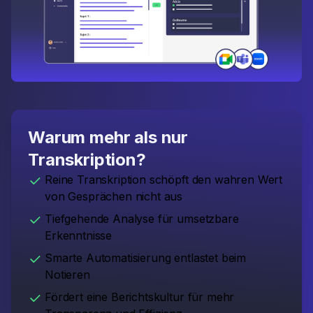
Warum mehr als nur
Transkription?
Reine Transkription schöpft den wahren Wert
von Gesprächen nicht aus
Tiefgehende Analyse für umsetzbare
Erkenntnisse
Smarte Automatisierung entlastet beim
Notieren
Fördert eine Berichtskultur für mehr