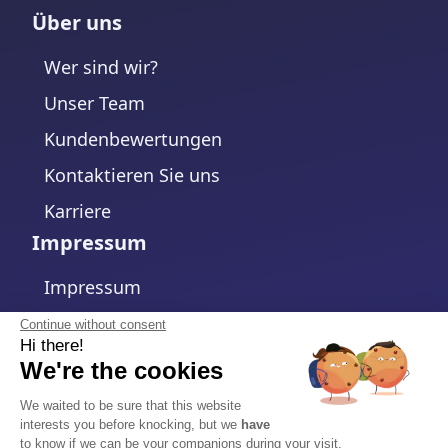
Über uns
Wer sind wir?
Unser Team
Kundenbewertungen
Kontaktieren Sie uns
Karriere
Impressum
Impressum
Datenschutzerklärung
Continue without consent
Hi there!
Cookie-Richtlinie
We're the cookies
Cookie-Einstellungen ändern
We waited to be sure that this website
interests you before knocking, but we
have
Allgemeine Geschäftsbedingungen
to know if we can be your companions during your visit.