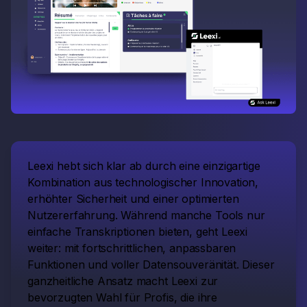
Leexi hebt sich klar ab durch eine einzigartige
Kombination aus technologischer Innovation,
erhöhter Sicherheit und einer optimierten
Nutzererfahrung. Während manche Tools nur
einfache Transkriptionen bieten, geht Leexi
weiter: mit fortschrittlichen, anpassbaren
Funktionen und voller Datensouveränität. Dieser
ganzheitliche Ansatz macht Leexi zur
bevorzugten Wahl für Profis, die ihre