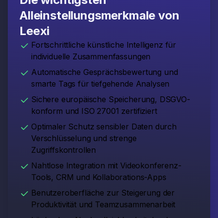
Alleinstellungsmerkmale von
Leexi
Fortschrittliche künstliche Intelligenz für
individuelle Zusammenfassungen
Automatische Gesprächsbewertung und
smarte Tags für tiefgehende Analysen
Sichere europäische Speicherung, DSGVO-
konform und ISO 27001 zertifiziert
Optimaler Schutz sensibler Daten durch
Verschlüsselung und strenge
Zugriffskontrollen
Nahtlose Integration mit Videokonferenz-
Tools, CRM und Kollaborations-Apps
Benutzeroberfläche zur Steigerung der
Produktivität und Teamzusammenarbeit