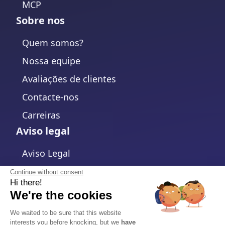
MCP
Sobre nos
Quem somos?
Nossa equipe
Avaliações de clientes
Contacte-nos
Carreiras
Aviso legal
Aviso Legal
Política de Privacidade
Continue without consent
Hi there!
Política de cookies
We're the cookies
Alterar configurações de cookies
We waited to be sure that this website
interests you before knocking, but we
have