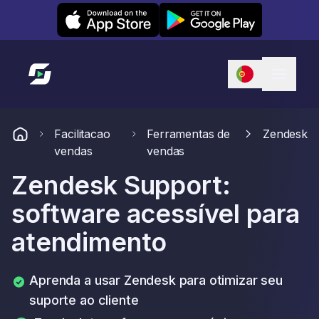
Leexi on iOS
Leexi on Android
Link para a página inicial
Facilitacao
Ferramentas de
Zendesk
vendas
vendas
Zendesk Support:
software acessível para
atendimento
Aprenda a usar Zendesk para otimizar seu
suporte ao cliente