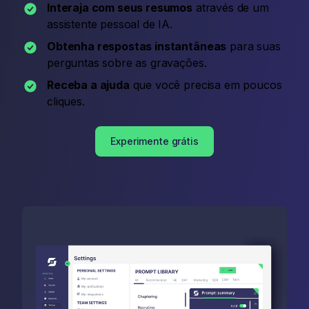
Interaja com seus resumos
através de um
assistente pessoal de IA.
Obtenha respostas instantâneas
para suas
perguntas sobre as gravações.
Receba a ajuda
que você precisa em poucos
cliques.
Experimente grátis