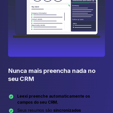
Nunca mais preencha nada no
seu CRM
Leexi preenche automaticamente os
campos do seu CRM.
Seus resumos são
sincronizados