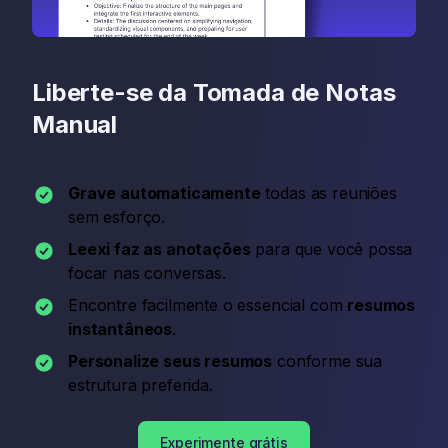
Liberte-se da Tomada de Notas
Manual
Grave automaticamente
todas as reuniões
sem esforço.
Leexi faz as anotações
para que você possa
focar nas conversas.
Encontre facilmente o essencial com
resumos
instantâneos
.
Personalize seus resumos
conforme sua
estrutura preferida.
Experimente grátis