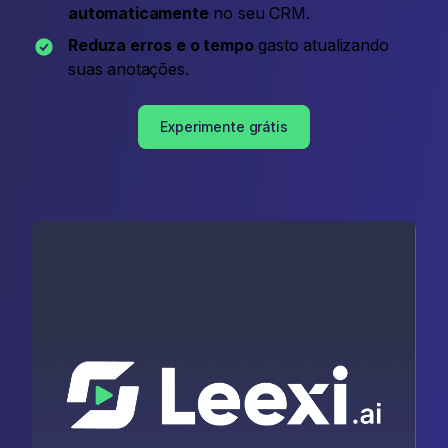
automaticamente
no seu CRM.
Reduza erros e o tempo
gasto atualizando
suas anotações.
Experimente grátis