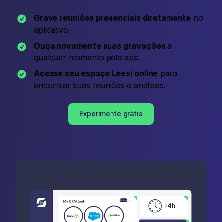
Grave reuniões presenciais diretamente
no
aplicativo.
Ouça novamente suas gravações
a
qualquer momento pelo app.
Acesse seu espaço Leexi online
para
encontrar suas reuniões e análises.
Experimente grátis