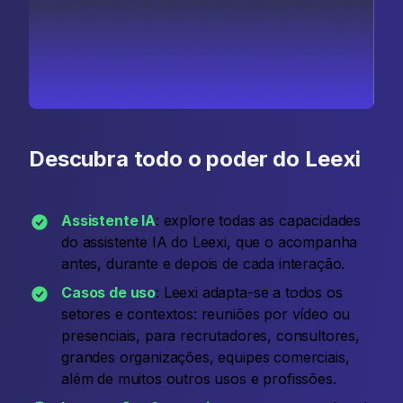
Descubra todo o poder do Leexi
Assistente IA
: explore todas as capacidades
do assistente IA do Leexi, que o acompanha
antes, durante e depois de cada interação.
Casos de uso
: Leexi adapta-se a todos os
setores e contextos: reuniões por vídeo ou
presenciais, para recrutadores, consultores,
grandes organizações, equipes comerciais,
além de muitos outros usos e profissões.