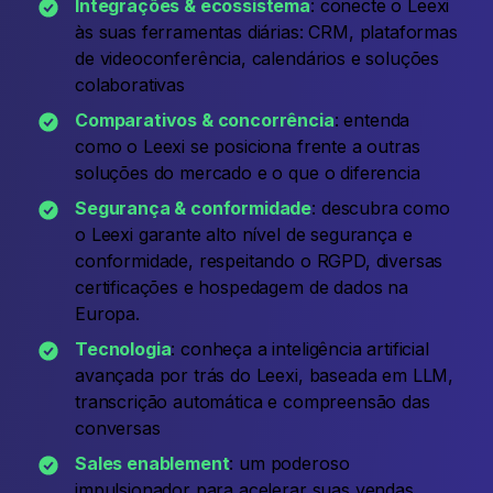
Integrações & ecossistema
: conecte o Leexi
às suas ferramentas diárias: CRM, plataformas
de videoconferência, calendários e soluções
colaborativas
Comparativos & concorrência
: entenda
como o Leexi se posiciona frente a outras
soluções do mercado e o que o diferencia
Segurança & conformidade
: descubra como
o Leexi garante alto nível de segurança e
conformidade, respeitando o RGPD, diversas
certificações e hospedagem de dados na
Europa.
Tecnologia
: conheça a inteligência artificial
avançada por trás do Leexi, baseada em LLM,
transcrição automática e compreensão das
conversas
Sales enablement
: um poderoso
impulsionador para acelerar suas vendas,