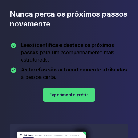
Nunca perca os próximos passos
novamente
Leexi identifica e destaca os próximos
passos
para um acompanhamento mais
estruturado.
As tarefas são automaticamente atribuídas
à pessoa certa.
Experimente grátis