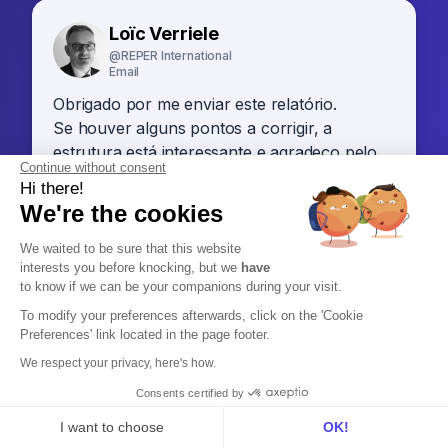
Loïc Verriele
@REPER International
Email
Obrigado por me enviar este relatório.
Se houver alguns pontos a corrigir, a
estrutura está interessante e agradeço pelo
Continue without consent
tempo economizado.
Hi there!
We're the cookies
Laurent H.J. De Smet
We waited to be sure that this website
Trainer & Coach - @DrSales
interests you before knocking, but we
have
Linkedin
to know if we can be your companions during your visit.
Muito bem! Leexi claramente mudou e
To modify your preferences afterwards, click on the 'Cookie
Preferences' link located in the page footer.
facilitou minha vida profissional!
We respect your privacy, here's how.
Consents certified by
Paul-Jacques Moreau
I want to choose
OK!
Founder - @Secret Leads France
Linkedin