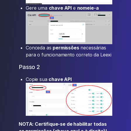
Gere uma
chave API
e
nomeie-a
Conceda as
permissões
necessárias
para o funcionamento correto da Leexi
Passo 2
Copie sua
chave API
NOTA: Certifique-se de habilitar todas
as permissões (chave azul e à direita)!