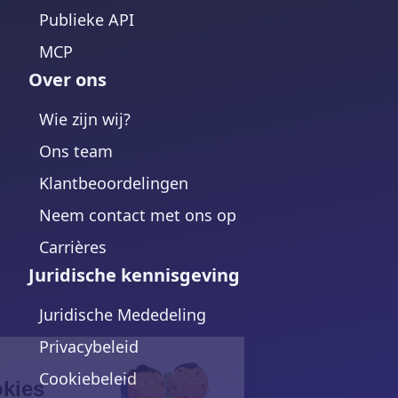
Publieke API
MCP
Over ons
Wie zijn wij?
Ons team
Klantbeoordelingen
Neem contact met ons op
Carrières
Juridische kennisgeving
Juridische Mededeling
Privacybeleid
Continue without consent
Hi there!
Cookiebeleid
We're the cookies