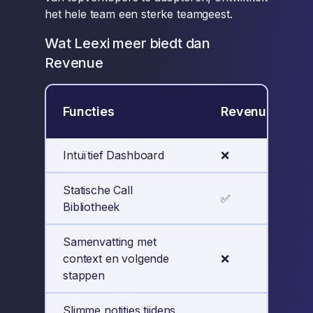
het hele team een sterke teamgeest.
Wat Leexi meer biedt dan
Revenue
Functies
Revenue
Intuïtief Dashboard
❌
Statische Call
✅
Bibliotheek
Samenvatting met
context en volgende
❌
stappen
Slimme notities tijdens