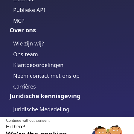
Publieke API
MCP
Over ons
Wie zijn wij?
Ons team
Klantbeoordelingen
Neem contact met ons op
Carrières
Juridische kennisgeving
Juridische Mededeling
Privacybeleid
Continue without consent
Hi there!
Cookiebeleid