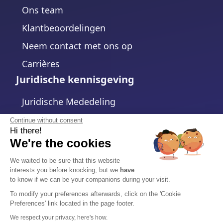
Ons team
Klantbeoordelingen
Neem contact met ons op
Carrières
Juridische kennisgeving
Juridische Mededeling
Privacybeleid
Continue without consent
Hi there!
Cookiebeleid
We're the cookies
Cookie-instellingen wijzigen
We waited to be sure that this website
interests you before knocking, but we
have
Algemene voorwaarden
to know if we can be your companions during your visit.
Gegevensverwerkingsovereenkomst
To modify your preferences afterwards, click on the 'Cookie
Preferences' link located in the page footer.
Veiligheid
We respect your privacy, here's how.