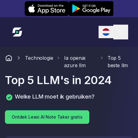
Leexi on iOS
Leexi on Android
Link naar startpagina
Technologie
Ia openai
Top 5
azure llm
beste llm
Top 5 LLM's in 2024
Welke LLM moet ik gebruiken?
Ontdek Leexi AI Note Taker gratis